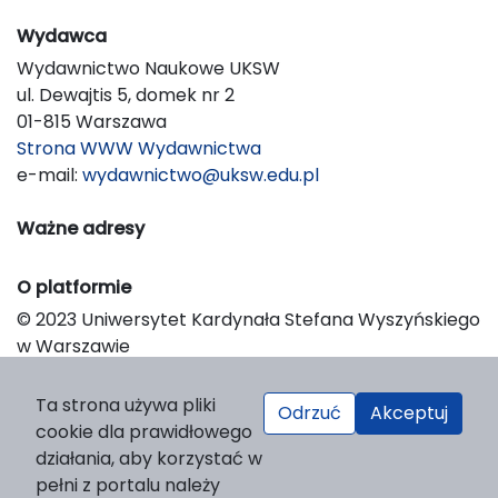
Wydawca
Wydawnictwo Naukowe UKSW
ul. Dewajtis 5, domek nr 2
01-815 Warszawa
Strona WWW Wydawnictwa
e-mail:
wydawnictwo@uksw.edu.pl
Ważne adresy
O platformie
© 2023 Uniwersytet Kardynała Stefana Wyszyńskiego
w Warszawie
Support & Customization by LIBCOM
Platform & Workflow by OJS/PKP
Ta strona używa pliki
Odrzuć
Akceptuj
cookie dla prawidłowego
działania, aby korzystać w
pełni z portalu należy