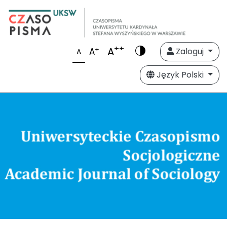
++
A
+
A
Zaloguj
A
Język Polski