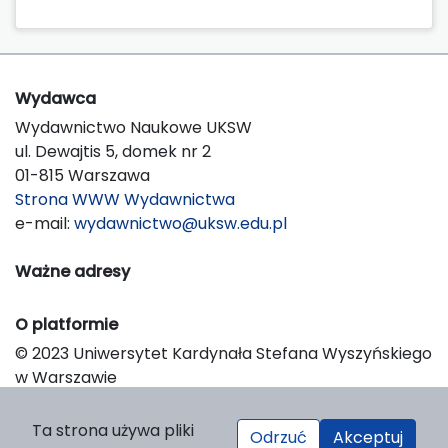
Wydawca
Wydawnictwo Naukowe UKSW
ul. Dewajtis 5, domek nr 2
01-815 Warszawa
Strona WWW Wydawnictwa
e-mail:
wydawnictwo@uksw.edu.pl
Ważne adresy
O platformie
© 2023 Uniwersytet Kardynała Stefana Wyszyńskiego
w Warszawie
Support & Customization by LIBCOM
Platform & Workflow by OJS/PKP
Ta strona używa pliki
Odrzuć
Akceptuj