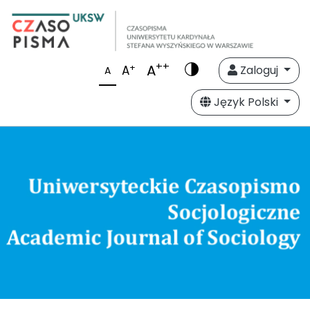
++
A
+
A
Zaloguj
A
Język Polski