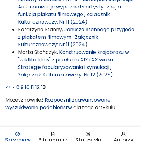
Autonomizacja wypowiedzi artystycznej a
funkcja plakatu filmowego
,
Załącznik
Kulturoznawczy: Nr 11 (2024)
Katarzyna Stanny,
Janusza Stannego przygoda
z plakatem filmowym
,
Załącznik
Kulturoznawczy: Nr 11 (2024)
Marta Stańczyk,
Konstruowanie krajobrazu w
"wildlife films" z przełomu XIX i XX wieku.
Strategie fabularyzowania i symulacji
,
Załącznik Kulturoznawczy: Nr 12 (2025)
<<
<
8
9
10
11
12
13
Możesz również
Rozpocznij zaawansowane
wyszukiwanie podobieństw
dla tego artykułu.
Szczegóły
Bibliografia
Statystyki
Autorzy