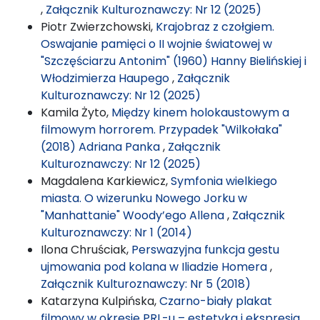
,
Załącznik Kulturoznawczy: Nr 12 (2025)
Piotr Zwierzchowski,
Krajobraz z czołgiem.
Oswajanie pamięci o II wojnie światowej w
"Szczęściarzu Antonim" (1960) Hanny Bielińskiej i
Włodzimierza Haupego
,
Załącznik
Kulturoznawczy: Nr 12 (2025)
Kamila Żyto,
Między kinem holokaustowym a
filmowym horrorem. Przypadek "Wilkołaka"
(2018) Adriana Panka
,
Załącznik
Kulturoznawczy: Nr 12 (2025)
Magdalena Karkiewicz,
Symfonia wielkiego
miasta. O wizerunku Nowego Jorku w
"Manhattanie" Woody’ego Allena
,
Załącznik
Kulturoznawczy: Nr 1 (2014)
Ilona Chruściak,
Perswazyjna funkcja gestu
ujmowania pod kolana w Iliadzie Homera
,
Załącznik Kulturoznawczy: Nr 5 (2018)
Katarzyna Kulpińska,
Czarno-biały plakat
filmowy w okresie PRL-u – estetyka i ekspresja.