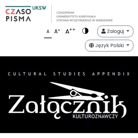
++
A
+
A
Zaloguj
A
Język Polski