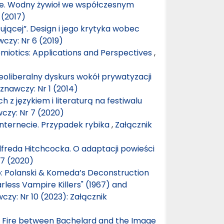
ie. Wodny żywioł we współczesnym
 (2017)
ującej”. Design i jego krytyka wobec
czy: Nr 6 (2019)
emiotics: Applications and Perspectives
,
eoliberalny dyskurs wokół prywatyzacji
znawczy: Nr 1 (2014)
h z językiem i literaturą na festiwalu
czy: Nr 7 (2020)
internecie. Przypadek rybika
,
Załącznik
lfreda Hitchcocka. O adaptacji powieści
 7 (2020)
 Polanski & Komeda’s Deconstruction
rless Vampire Killers" (1967) and
czy: Nr 10 (2023): Załącznik
f Fire between Bachelard and the Image