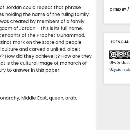
rs of Jordan could repeat that phrase
CITED BY /
tes holding the name of the ruling family.
n was created by members of a family
om of Jordan – this is its full name,
escendants of the Prophet Muhammad.
stinct mark on the state and people
LICENCJA
l culture and carved a unified, albeit
y? How did they achieve it? How are they
at is the cultural image of monarch of
Utwór dostę
ry to answer in this paper.
Użycie ni
onarchy, Middle East, queen, arab,