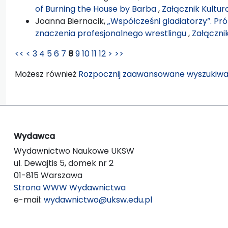
of Burning the House by Barba
,
Załącznik Kultur
Joanna Biernacik,
„Współcześni gladiatorzy”. Pró
znaczenia profesjonalnego wrestlingu
,
Załączni
<<
<
3
4
5
6
7
8
9
10
11
12
>
>>
Możesz również
Rozpocznij zaawansowane wyszukiwa
Wydawca
Wydawnictwo Naukowe UKSW
ul. Dewajtis 5, domek nr 2
01-815 Warszawa
Strona WWW Wydawnictwa
e-mail:
wydawnictwo@uksw.edu.pl