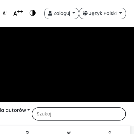
++
A
+
A
Zaloguj
Język Polski
la autorów