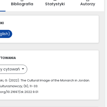
Bibliografia
Statystyki
Autorzy
IKI
glish)
YTOWANIA
y cytowań
i, G. (2022). The Cultural Image of the Monarch in Jordan.
Kulturoznawczy
, (9), 11–33.
.org/10.21697/zk.2022.9.01