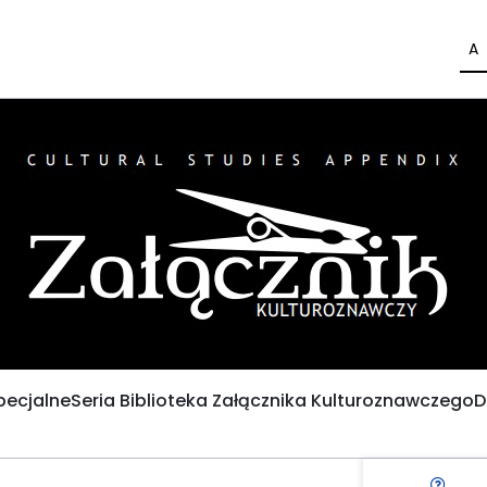
A
pecjalne
Seria Biblioteka Załącznika Kulturoznawczego
D