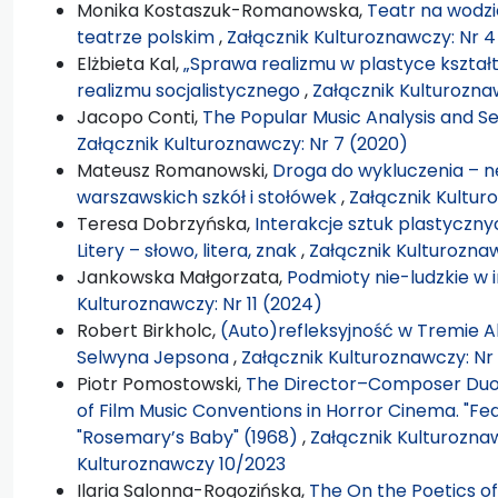
Monika Kostaszuk-Romanowska,
Teatr na wodz
teatrze polskim
,
Załącznik Kulturoznawczy: Nr 4
Elżbieta Kal,
„Sprawa realizmu w plastyce kształt
realizmu socjalistycznego
,
Załącznik Kulturoznaw
Jacopo Conti,
The Popular Music Analysis and S
Załącznik Kulturoznawczy: Nr 7 (2020)
Mateusz Romanowski,
Droga do wykluczenia – n
warszawskich szkół i stołówek
,
Załącznik Kulturo
Teresa Dobrzyńska,
Interakcje sztuk plastycznyc
Litery – słowo, litera, znak
,
Załącznik Kulturoznaw
Jankowska Małgorzata,
Podmioty nie-ludzkie w 
Kulturoznawczy: Nr 11 (2024)
Robert Birkholc,
(Auto)refleksyjność w Tremie A
Selwyna Jepsona
,
Załącznik Kulturoznawczy: Nr
Piotr Pomostowski,
The Director–Composer Duo:
of Film Music Conventions in Horror Cinema. "Fea
"Rosemary’s Baby" (1968)
,
Załącznik Kulturoznaw
Kulturoznawczy 10/2023
Ilaria Salonna-Rogozińska,
The On the Poetics o