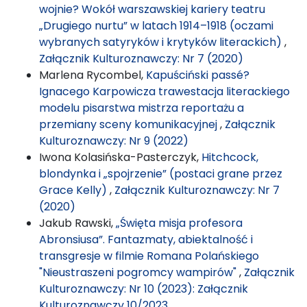
wojnie? Wokół warszawskiej kariery teatru
„Drugiego nurtu” w latach 1914–1918 (oczami
wybranych satyryków i krytyków literackich)
,
Załącznik Kulturoznawczy: Nr 7 (2020)
Marlena Rycombel,
Kapuściński passé?
Ignacego Karpowicza trawestacja literackiego
modelu pisarstwa mistrza reportażu a
przemiany sceny komunikacyjnej
,
Załącznik
Kulturoznawczy: Nr 9 (2022)
Iwona Kolasińska-Pasterczyk,
Hitchcock,
blondynka i „spojrzenie” (postaci grane przez
Grace Kelly)
,
Załącznik Kulturoznawczy: Nr 7
(2020)
Jakub Rawski,
„Święta misja profesora
Abronsiusa”. Fantazmaty, abiektalność i
transgresje w filmie Romana Polańskiego
"Nieustraszeni pogromcy wampirów"
,
Załącznik
Kulturoznawczy: Nr 10 (2023): Załącznik
Kulturoznawczy 10/2023