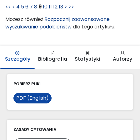
<<
<
4
5
6
7
8
9
10
11
12
13
>
>>
Możesz również
Rozpocznij zaawansowane
wyszukiwanie podobieństw
dla tego artykułu.
Szczegóły
Bibliografia
Statystyki
Autorzy
POBIERZ PLIKI
PDF (English)
ZASADY CYTOWANIA