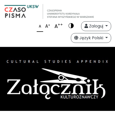
++
A
+
A
Zaloguj
A
Język Polski