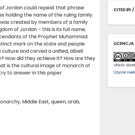
rs of Jordan could repeat that phrase
CITED BY /
tes holding the name of the ruling family.
n was created by members of a family
om of Jordan – this is its full name,
escendants of the Prophet Muhammad.
stinct mark on the state and people
LICENCJA
l culture and carved a unified, albeit
y? How did they achieve it? How are they
at is the cultural image of monarch of
Utwór dostę
ry to answer in this paper.
Użycie ni
onarchy, Middle East, queen, arab,