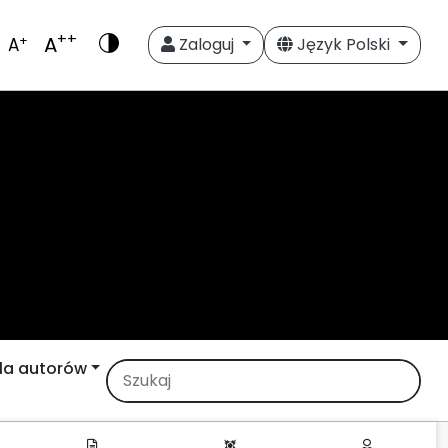
++
A
+
A
Zaloguj
Język Polski
la autorów