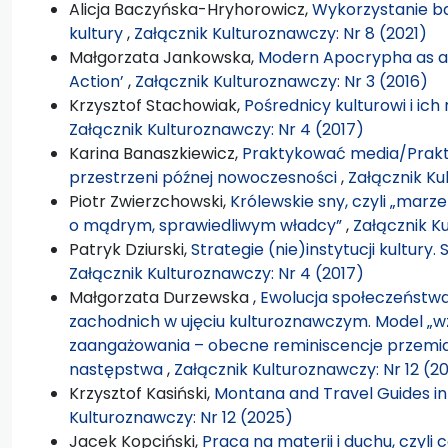
Alicja Baczyńska-Hryhorowicz,
Wykorzystanie ba
kultury
,
Załącznik Kulturoznawczy: Nr 8 (2021)
Małgorzata Jankowska,
Modern Apocrypha as an
Action’
,
Załącznik Kulturoznawczy: Nr 3 (2016)
Krzysztof Stachowiak,
Pośrednicy kulturowi i ic
Załącznik Kulturoznawczy: Nr 4 (2017)
Karina Banaszkiewicz,
Praktykować media/Prakt
przestrzeni późnej nowoczesności
,
Załącznik Ku
Piotr Zwierzchowski,
Królewskie sny, czyli „marz
o mądrym, sprawiedliwym władcy”
,
Załącznik K
Patryk Dziurski,
Strategie (nie)instytucji kultur
Załącznik Kulturoznawczy: Nr 4 (2017)
Małgorzata Durzewska ,
Ewolucja społeczeństw
zachodnich w ujęciu kulturoznawczym. Model „w
zaangażowania – obecne reminiscencje przemia
następstwa
,
Załącznik Kulturoznawczy: Nr 12 (2
Krzysztof Kasiński,
Montana and Travel Guides in 
Kulturoznawczy: Nr 12 (2025)
Jacek Kopciński,
Praca na materii i duchu, czyli