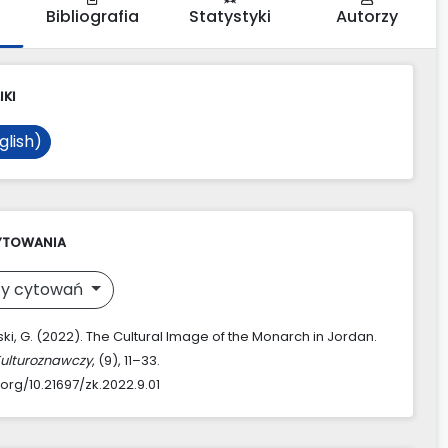
Bibliografia
Statystyki
Autorzy
IKI
glish)
YTOWANIA
y cytowań
i, G. (2022). The Cultural Image of the Monarch in Jordan.
Kulturoznawczy
, (9), 11–33.
.org/10.21697/zk.2022.9.01