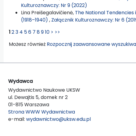
Kulturoznawczy: Nr 9 (2022)
Lina Preišegalavičienė,
The National Tendencies i
(1918–1940)
,
Załącznik Kulturoznawczy: Nr 6 (201
1
2
3
4
5
6
7
8
9
10
>
>>
Możesz również
Rozpocznij zaawansowane wyszukiwa
Wydawca
Wydawnictwo Naukowe UKSW
ul. Dewajtis 5, domek nr 2
01-815 Warszawa
Strona WWW Wydawnictwa
e-mail:
wydawnictwo@uksw.edu.pl