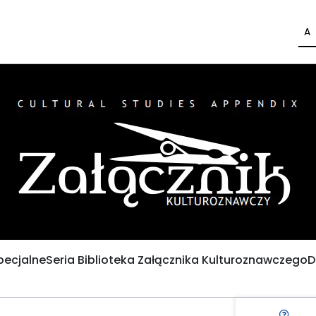
A
pecjalne
Seria Biblioteka Załącznika Kulturoznawczego
D