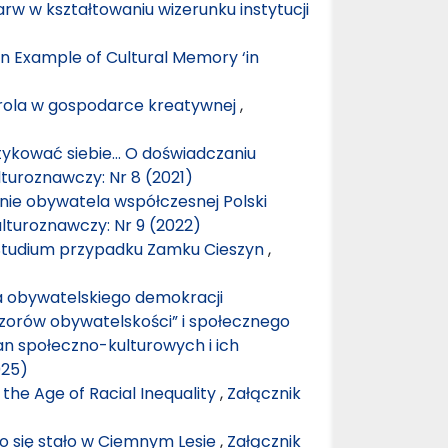
rw w kształtowaniu wizerunku instytucji
 Example of Cultural Memory ‘in
h rola w gospodarce kreatywnej
,
ykować siebie… O doświadczaniu
lturoznawczy: Nr 8 (2021)
enie obywatela współczesnej Polski
ulturoznawczy: Nr 9 (2022)
y. Studium przypadku Zamku Cieszyn
,
a obywatelskiego demokracji
zorów obywatelskości” i społecznego
n społeczno-kulturowych i ich
025)
the Age of Racial Inequality
,
Załącznik
 co się stało w Ciemnym Lesie
,
Załącznik