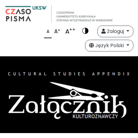
++
A
+
A
Zaloguj
A
Język Polski