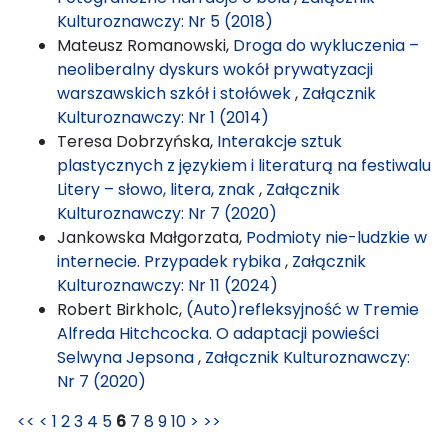
Kulturoznawczy: Nr 5 (2018)
Mateusz Romanowski,
Droga do wykluczenia –
neoliberalny dyskurs wokół prywatyzacji
warszawskich szkół i stołówek
,
Załącznik
Kulturoznawczy: Nr 1 (2014)
Teresa Dobrzyńska,
Interakcje sztuk
plastycznych z językiem i literaturą na festiwalu
Litery – słowo, litera, znak
,
Załącznik
Kulturoznawczy: Nr 7 (2020)
Jankowska Małgorzata,
Podmioty nie-ludzkie w
internecie. Przypadek rybika
,
Załącznik
Kulturoznawczy: Nr 11 (2024)
Robert Birkholc,
(Auto)refleksyjność w Tremie
Alfreda Hitchcocka. O adaptacji powieści
Selwyna Jepsona
,
Załącznik Kulturoznawczy:
Nr 7 (2020)
<<
<
1
2
3
4
5
6
7
8
9
10
>
>>