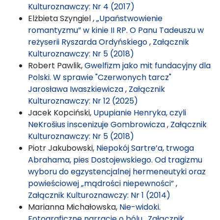
Kulturoznawczy: Nr 4 (2017)
Elżbieta Szyngiel ,
„Upaństwowienie
romantyzmu” w kinie II RP. O Panu Tadeuszu w
reżyserii Ryszarda Ordyńskiego
,
Załącznik
Kulturoznawczy: Nr 5 (2018)
Robert Pawlik,
Gwelfizm jako mit fundacyjny dla
Polski. W sprawie "Czerwonych tarcz"
Jarosława Iwaszkiewicza
,
Załącznik
Kulturoznawczy: Nr 12 (2025)
Jacek Kopciński,
Upupianie Henryka, czyli
NeKrošius inscenizuje Gombrowicza
,
Załącznik
Kulturoznawczy: Nr 5 (2018)
Piotr Jakubowski,
Niepokój Sartre’a, trwoga
Abrahama, pies Dostojewskiego. Od tragizmu
wyboru do egzystencjalnej hermeneutyki oraz
powieściowej „mądrości niepewności”
,
Załącznik Kulturoznawczy: Nr 1 (2014)
Marianna Michałowska,
Nie-widoki.
Fotograficzne narracje o bólu
,
Załącznik