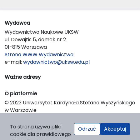
Wydawca
Wydawnictwo Naukowe UKSW
ul. Dewajtis 5, domek nr 2
01-815 Warszawa
Strona WWW Wydawnictwa
e-mail:
wydawnictwo@uksw.edu.pl
Ważne adresy
O platformie
© 2023 Uniwersytet Kardynała Stefana Wyszyńskiego
w Warszawie
Support & Customization by LIBCOM
Platform & Workflow by OJS/PKP
Ta strona używa pliki
Odrzuć
Akceptuj
cookie dla prawidłowego