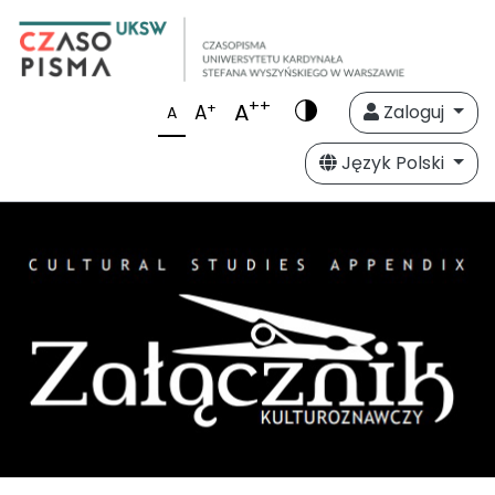
++
A
+
A
Zaloguj
A
Język Polski