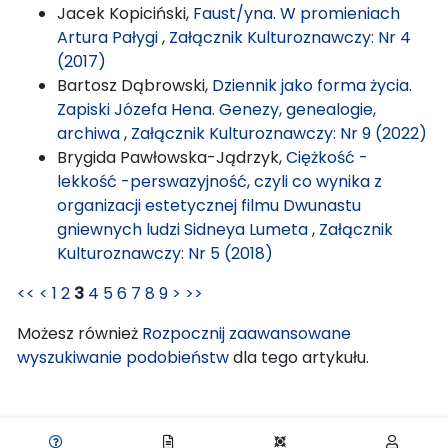
Jacek Kopiciński,
Faust/yna. W promieniach
Artura Pałygi
,
Załącznik Kulturoznawczy: Nr 4
(2017)
Bartosz Dąbrowski,
Dziennik jako forma życia.
Zapiski Józefa Hena. Genezy, genealogie,
archiwa
,
Załącznik Kulturoznawczy: Nr 9 (2022)
Brygida Pawłowska-Jądrzyk,
Ciężkość -
lekkość -perswazyjność, czyli co wynika z
organizacji estetycznej filmu Dwunastu
gniewnych ludzi Sidneya Lumeta
,
Załącznik
Kulturoznawczy: Nr 5 (2018)
<<
<
1
2
3
4
5
6
7
8
9
>
>>
Możesz również
Rozpocznij zaawansowane
wyszukiwanie podobieństw
dla tego artykułu.