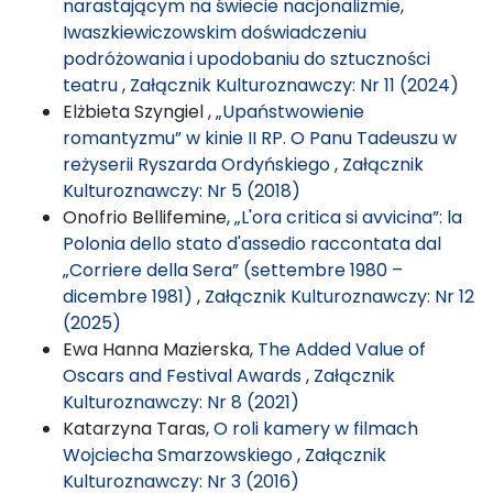
narastającym na świecie nacjonalizmie,
Iwaszkiewiczowskim doświadczeniu
podróżowania i upodobaniu do sztuczności
teatru
,
Załącznik Kulturoznawczy: Nr 11 (2024)
Elżbieta Szyngiel ,
„Upaństwowienie
romantyzmu” w kinie II RP. O Panu Tadeuszu w
reżyserii Ryszarda Ordyńskiego
,
Załącznik
Kulturoznawczy: Nr 5 (2018)
Onofrio Bellifemine,
„L'ora critica si avvicina”: la
Polonia dello stato d'assedio raccontata dal
„Corriere della Sera” (settembre 1980 –
dicembre 1981)
,
Załącznik Kulturoznawczy: Nr 12
(2025)
Ewa Hanna Mazierska,
The Added Value of
Oscars and Festival Awards
,
Załącznik
Kulturoznawczy: Nr 8 (2021)
Katarzyna Taras,
O roli kamery w filmach
Wojciecha Smarzowskiego
,
Załącznik
Kulturoznawczy: Nr 3 (2016)