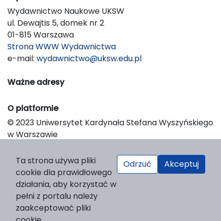
Wydawnictwo Naukowe UKSW
ul. Dewajtis 5, domek nr 2
01-815 Warszawa
Strona WWW Wydawnictwa
e-mail:
wydawnictwo@uksw.edu.pl
Ważne adresy
O platformie
© 2023 Uniwersytet Kardynała Stefana Wyszyńskiego
w Warszawie
Support & Customization by LIBCOM
Platform & Workflow by OJS/PKP
Ta strona używa pliki
Odrzuć
Akceptuj
cookie dla prawidłowego
działania, aby korzystać w
pełni z portalu należy
zaakceptować pliki
cookie.