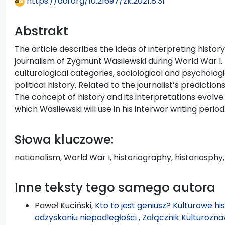
https://doi.org/10.21697/zk.2021.8.31
Abstrakt
The article describes the ideas of interpreting history
journalism of Zygmunt Wasilewski during World War I. H
culturological categories, sociological and psychol
political history. Related to the journalist’s predicti
The concept of history and its interpretations evolve t
which Wasilewski will use in his interwar writing period
Słowa kluczowe:
nationalism, World War I, historiography, historiosphy, 
Inne teksty tego samego autora
Paweł Kuciński,
Kto to jest geniusz? Kulturowe hi
odzyskaniu niepodległości
,
Załącznik Kulturozna