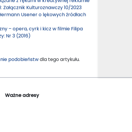
iązane z rękami w kreatywnej reklamie
): Załącznik Kulturoznawczy 10/2023
i Hermann Usener o lękowych źródłach
y – opera, cyrk i kicz w filmie Filipa
y: Nr 3 (2016)
nie podobieństw
dla tego artykułu.
Ważne adresy