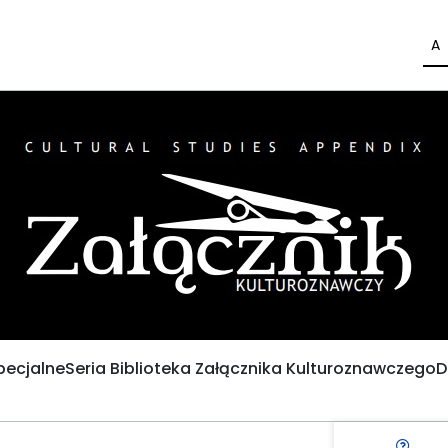
A
pecjalne
Seria Biblioteka Załącznika Kulturoznawczego
D