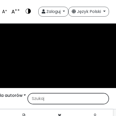
++
A
+
A
Zaloguj
Język Polski
la autorów