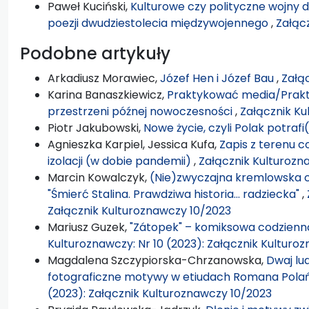
Paweł Kuciński,
Kulturowe czy polityczne wojny 
poezji dwudziestolecia międzywojennego
,
Załącz
Podobne artykuły
Arkadiusz Morawiec,
Józef Hen i Józef Bau
,
Załąc
Karina Banaszkiewicz,
Praktykować media/Prakt
przestrzeni późnej nowoczesności
,
Załącznik Ku
Piotr Jakubowski,
Nowe życie, czyli Polak potrafi
Agnieszka Karpiel, Jessica Kufa,
Zapis z terenu c
izolacji (w dobie pandemii)
,
Załącznik Kulturozn
Marcin Kowalczyk,
(Nie)zwyczajna kremlowska co
"Śmierć Stalina. Prawdziwa historia… radziecka"
,
Załącznik Kulturoznawczy 10/2023
Mariusz Guzek,
"Zátopek" – komiksowa codzien
Kulturoznawczy: Nr 10 (2023): Załącznik Kulturo
Magdalena Szczypiorska-Chrzanowska,
Dwaj lud
fotograficzne motywy w etiudach Romana Pola
(2023): Załącznik Kulturoznawczy 10/2023