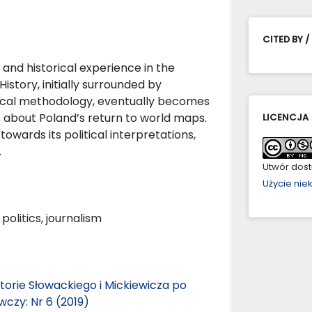
CITED BY /
 and historical experience in the
istory, initially surrounded by
ogical methodology, eventually becomes
ons about Poland’s return to world maps.
LICENCJA
owards its political interpretations,
.
Utwór dostę
Użycie ni
politics, journalism
storie Słowackiego i Mickiewicza po
wczy: Nr 6 (2019)