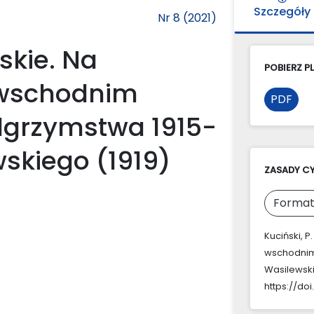
Szczegóły
Nr 8 (2021)
skie. Na
POBIERZ PL
 wschodnim
PDF
elgrzymstwa 1915-
skiego (1919)
ZASADY C
Format
Kuciński, P
wschodnim 
Wasilewski
https://doi