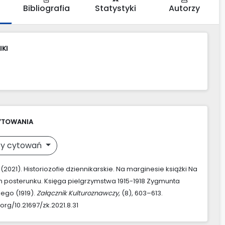
Bibliografia
Statystyki
Autorzy
IKI
YTOWANIA
y cytowań
. (2021). Historiozofie dziennikarskie. Na marginesie książki Na
posterunku. Księga pielgrzymstwa 1915-1918 Zygmunta
ego (1919).
Załącznik Kulturoznawczy
, (8), 603–613.
.org/10.21697/zk.2021.8.31