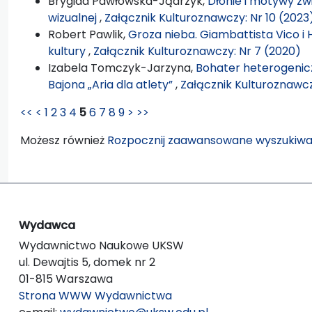
Brygida Pawłowska-Jądrzyk,
Dłonie i motywy zw
wizualnej
,
Załącznik Kulturoznawczy: Nr 10 (2023
Robert Pawlik,
Groza nieba. Giambattista Vico 
kultury
,
Załącznik Kulturoznawczy: Nr 7 (2020)
Izabela Tomczyk-Jarzyna,
Bohater heterogeniczn
Bajona „Aria dla atlety”
,
Załącznik Kulturoznawcz
<<
<
1
2
3
4
5
6
7
8
9
>
>>
Możesz również
Rozpocznij zaawansowane wyszukiwa
Wydawca
Wydawnictwo Naukowe UKSW
ul. Dewajtis 5, domek nr 2
01-815 Warszawa
Strona WWW Wydawnictwa