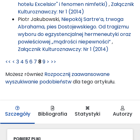
hotelu Excelsior" i fenomen nimfetki)
,
Załącznik
Kulturoznawczy: Nr 1 (2014)
Piotr Jakubowski,
Niepokój Sartre’a, trwoga
Abrahama, pies Dostojewskiego. Od tragizmu
wyboru do egzystencjalnej hermeneutyki oraz
powieściowej „mądrości niepewności”
,
Załącznik Kulturoznawczy: Nr 1 (2014)
<<
<
3
4
5
6
7
8
9
>
>>
Możesz również
Rozpocznij zaawansowane
wyszukiwanie podobieństw
dla tego artykułu.
Szczegóły
Bibliografia
Statystyki
Autorzy
POBIERZ PLIKI