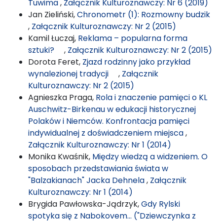
Tuwima
,
Załącznik Kulturoznawczy: Nr 6 (2019)
Jan Zieliński,
Chronometr (1): Rozmowny budzik
,
Załącznik Kulturoznawczy: Nr 2 (2015)
Kamil Łuczaj,
Reklama – popularna forma
sztuki?
,
Załącznik Kulturoznawczy: Nr 2 (2015)
Dorota Feret,
Zjazd rodzinny jako przykład
wynalezionej tradycji
,
Załącznik
Kulturoznawczy: Nr 2 (2015)
Agnieszka Praga,
Rola i znaczenie pamięci o KL
Auschwitz-Birkenau w edukacji historycznej
Polaków i Niemców. Konfrontacja pamięci
indywidualnej z doświadczeniem miejsca
,
Załącznik Kulturoznawczy: Nr 1 (2014)
Monika Kwaśnik,
Między wiedzą a widzeniem. O
sposobach przedstawiania świata w
"Balzakianach" Jacka Dehnela
,
Załącznik
Kulturoznawczy: Nr 1 (2014)
Brygida Pawłowska-Jądrzyk,
Gdy Rylski
spotyka się z Nabokovem… ("Dziewczynka z