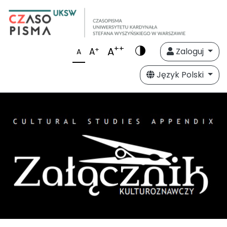
++
A
+
A
Zaloguj
A
Język Polski