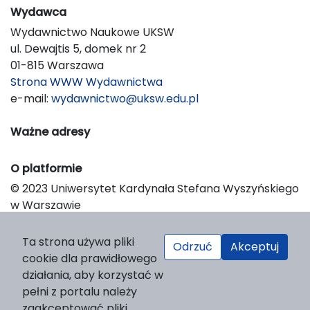
Wydawca
Wydawnictwo Naukowe UKSW
ul. Dewajtis 5, domek nr 2
01-815 Warszawa
Strona WWW Wydawnictwa
e-mail:
wydawnictwo@uksw.edu.pl
Ważne adresy
O platformie
© 2023 Uniwersytet Kardynała Stefana Wyszyńskiego
w Warszawie
Support & Customization by LIBCOM
Platform & Workflow by OJS/PKP
Ta strona używa pliki
Odrzuć
Akceptuj
cookie dla prawidłowego
działania, aby korzystać w
pełni z portalu należy
zaakceptować pliki