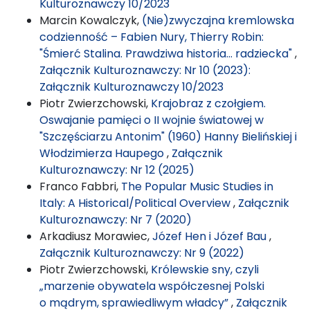
Kulturoznawczy 10/2023
Marcin Kowalczyk,
(Nie)zwyczajna kremlowska
codzienność – Fabien Nury, Thierry Robin:
"Śmierć Stalina. Prawdziwa historia… radziecka"
,
Załącznik Kulturoznawczy: Nr 10 (2023):
Załącznik Kulturoznawczy 10/2023
Piotr Zwierzchowski,
Krajobraz z czołgiem.
Oswajanie pamięci o II wojnie światowej w
"Szczęściarzu Antonim" (1960) Hanny Bielińskiej i
Włodzimierza Haupego
,
Załącznik
Kulturoznawczy: Nr 12 (2025)
Franco Fabbri,
The Popular Music Studies in
Italy: A Historical/Political Overview
,
Załącznik
Kulturoznawczy: Nr 7 (2020)
Arkadiusz Morawiec,
Józef Hen i Józef Bau
,
Załącznik Kulturoznawczy: Nr 9 (2022)
Piotr Zwierzchowski,
Królewskie sny, czyli
„marzenie obywatela współczesnej Polski
o mądrym, sprawiedliwym władcy”
,
Załącznik