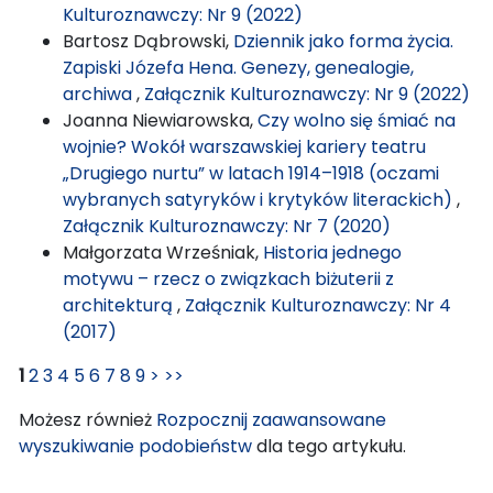
Kulturoznawczy: Nr 9 (2022)
Bartosz Dąbrowski,
Dziennik jako forma życia.
Zapiski Józefa Hena. Genezy, genealogie,
archiwa
,
Załącznik Kulturoznawczy: Nr 9 (2022)
Joanna Niewiarowska,
Czy wolno się śmiać na
wojnie? Wokół warszawskiej kariery teatru
„Drugiego nurtu” w latach 1914–1918 (oczami
wybranych satyryków i krytyków literackich)
,
Załącznik Kulturoznawczy: Nr 7 (2020)
Małgorzata Wrześniak,
Historia jednego
motywu – rzecz o związkach biżuterii z
architekturą
,
Załącznik Kulturoznawczy: Nr 4
(2017)
1
2
3
4
5
6
7
8
9
>
>>
Możesz również
Rozpocznij zaawansowane
wyszukiwanie podobieństw
dla tego artykułu.