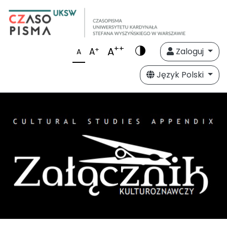
++
A
+
A
Zaloguj
A
Język Polski