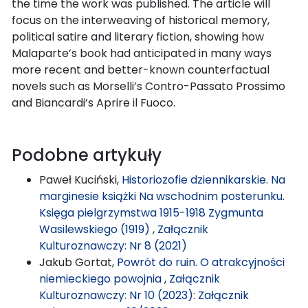
the time the work was published. The article will
focus on the interweaving of historical memory,
political satire and literary fiction, showing how
Malaparte’s book had anticipated in many ways
more recent and better-known counterfactual
novels such as Morselli’s Contro-Passato Prossimo
and Biancardi’s Aprire il Fuoco.
Podobne artykuły
Paweł Kuciński,
Historiozofie dziennikarskie. Na
marginesie książki Na wschodnim posterunku.
Księga pielgrzymstwa 1915-1918 Zygmunta
Wasilewskiego (1919)
,
Załącznik
Kulturoznawczy: Nr 8 (2021)
Jakub Gortat,
Powrót do ruin. O atrakcyjności
niemieckiego powojnia
,
Załącznik
Kulturoznawczy: Nr 10 (2023): Załącznik