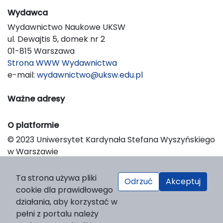
Wydawca
Wydawnictwo Naukowe UKSW
ul. Dewajtis 5, domek nr 2
01-815 Warszawa
Strona WWW Wydawnictwa
e-mail:
wydawnictwo@uksw.edu.pl
Ważne adresy
O platformie
© 2023 Uniwersytet Kardynała Stefana Wyszyńskiego
w Warszawie
Support & Customization by LIBCOM
Platform & Workflow by OJS/PKP
Ta strona używa pliki
Odrzuć
Akceptuj
cookie dla prawidłowego
działania, aby korzystać w
pełni z portalu należy