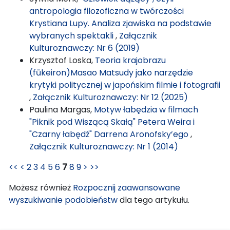
antropologia filozoficzna w twórczości
Krystiana Lupy. Analiza zjawiska na podstawie
wybranych spektakli
,
Załącznik
Kulturoznawczy: Nr 6 (2019)
Krzysztof Loska,
Teoria krajobrazu
(fūkeiron)Masao Matsudy jako narzędzie
krytyki politycznej w japońskim filmie i fotografii
,
Załącznik Kulturoznawczy: Nr 12 (2025)
Paulina Margas,
Motyw łabędzia w filmach
"Piknik pod Wiszącą Skałą" Petera Weira i
"Czarny łabędź" Darrena Aronofsky’ego
,
Załącznik Kulturoznawczy: Nr 1 (2014)
<<
<
2
3
4
5
6
7
8
9
>
>>
Możesz również
Rozpocznij zaawansowane
wyszukiwanie podobieństw
dla tego artykułu.