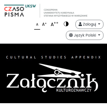
++
A
+
A
Zaloguj
A
Język Polski