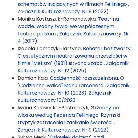
schematów inicjacyjnych w filmach Felliniego
,
Załącznik Kulturoznawczy: Nr 9 (2022)
Monika Kostaszuk-Romanowska,
Teatr na
wodzie. Wodny żywioł we współczesnym
teatrze polskim
,
Załącznik Kulturoznawczy: Nr
4 (2017)
Izabela Tomczyk-Jarzyna,
Bohater bez twarzy.
O estetycznym neutralizowaniu przeszłości w
filmie "Mefisto" (1981) Istvána Szabó
,
Załącznik
Kulturoznawczy: Nr 12 (2025)
Damian Kaja,
Codzienność rozszczelniona. O
"Codziennej walce" Manu Larceneta
,
Załącznik
Kulturoznawczy: Nr 10 (2023): Załącznik
Kulturoznawczy 10/2023
Iwona Kolasińska-Pasterczyk,
Grzechy po
włosku według Federica Felliniego. Rzymski
tryptyk zatracenia i zanikanie świętości
,
Załącznik Kulturoznawczy: Nr 9 (2022)
Sylwia Merk,
"Człowiek dążący", czyli