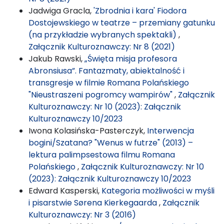
Jadwiga Gracla,
'Zbrodnia i kara' Fiodora
Dostojewskiego w teatrze – przemiany gatunku
(na przykładzie wybranych spektakli)
,
Załącznik Kulturoznawczy: Nr 8 (2021)
Jakub Rawski,
„Święta misja profesora
Abronsiusa”. Fantazmaty, abiektalność i
transgresje w filmie Romana Polańskiego
"Nieustraszeni pogromcy wampirów"
,
Załącznik
Kulturoznawczy: Nr 10 (2023): Załącznik
Kulturoznawczy 10/2023
Iwona Kolasińska-Pasterczyk,
Interwencja
bogini/Szatana? "Wenus w futrze" (2013) –
lektura palimpsestowa filmu Romana
Polańskiego
,
Załącznik Kulturoznawczy: Nr 10
(2023): Załącznik Kulturoznawczy 10/2023
Edward Kasperski,
Kategoria możliwości w myśli
i pisarstwie Sørena Kierkegaarda
,
Załącznik
Kulturoznawczy: Nr 3 (2016)