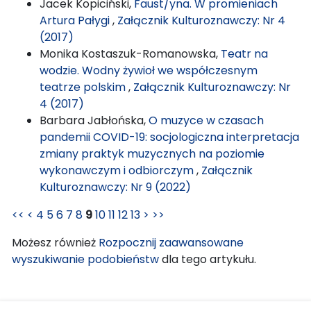
Jacek Kopiciński,
Faust/yna. W promieniach
Artura Pałygi
,
Załącznik Kulturoznawczy: Nr 4
(2017)
Monika Kostaszuk-Romanowska,
Teatr na
wodzie. Wodny żywioł we współczesnym
teatrze polskim
,
Załącznik Kulturoznawczy: Nr
4 (2017)
Barbara Jabłońska,
O muzyce w czasach
pandemii COVID-19: socjologiczna interpretacja
zmiany praktyk muzycznych na poziomie
wykonawczym i odbiorczym
,
Załącznik
Kulturoznawczy: Nr 9 (2022)
<<
<
4
5
6
7
8
9
10
11
12
13
>
>>
Możesz również
Rozpocznij zaawansowane
wyszukiwanie podobieństw
dla tego artykułu.