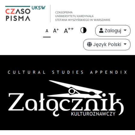
++
A
+
A
Zaloguj
A
Język Polski