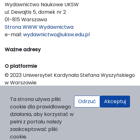
Wydawnictwo Naukowe UKSW
ul. Dewajtis 5, domek nr 2
01-815 Warszawa
Strona WWW Wydawnictwa
e-mail:
wydawnictwo@uksw.edu.pl
Ważne adresy
O platformie
© 2023 Uniwersytet Kardynała Stefana Wyszyńskiego
w Warszawie
Support & Customization by LIBCOM
Platform & Workflow by OJS/PKP
Ta strona używa pliki
Odrzuć
Akceptuj
cookie dla prawidłowego
działania, aby korzystać w
pełni z portalu należy
zaakceptować pliki
cookie.