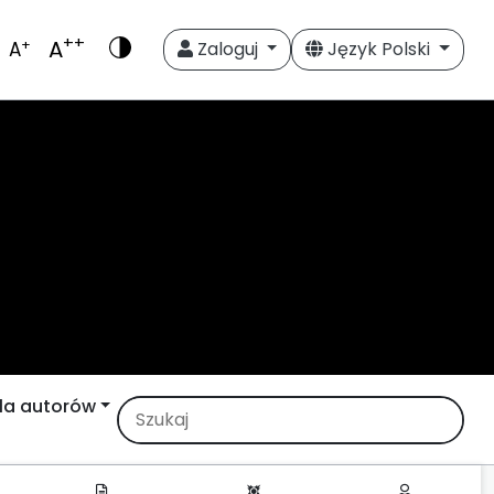
++
A
+
A
Zaloguj
Język Polski
la autorów