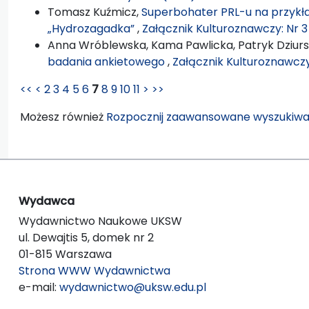
Tomasz Kuźmicz,
Superbohater PRL-u na przykła
„Hydrozagadka”
,
Załącznik Kulturoznawczy: Nr 3
Anna Wróblewska, Kama Pawlicka, Patryk Dziurs
badania ankietowego
,
Załącznik Kulturoznawczy
<<
<
2
3
4
5
6
7
8
9
10
11
>
>>
Możesz również
Rozpocznij zaawansowane wyszukiwa
Wydawca
Wydawnictwo Naukowe UKSW
ul. Dewajtis 5, domek nr 2
01-815 Warszawa
Strona WWW Wydawnictwa
e-mail:
wydawnictwo@uksw.edu.pl