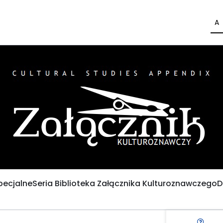
A
pecjalne
Seria Biblioteka Załącznika Kulturoznawczego
D