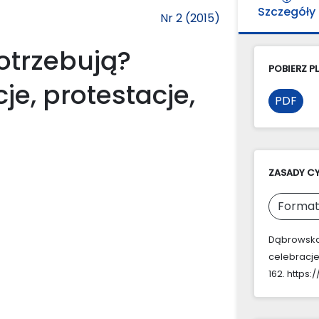
Szczegóły
Nr 2 (2015)
potrzebują?
POBIERZ PL
je, protestacje,
PDF
ZASADY C
Format
Dąbrowska,
celebracje
162. https: