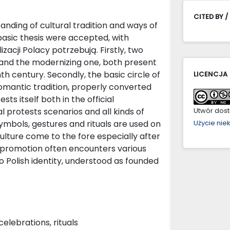
CITED BY /
nding of cultural tradition and ways of
basic thesis were accepted, with
izacji Polacy potrzebują. Firstly, two
e and the modernizing one, both present
nth century. Secondly, the basic circle of
LICENCJA
omantic tradition, properly converted
ts itself both in the official
al protests scenarios and all kinds of
Utwór dostę
symbols, gestures and rituals are used on
Użycie ni
ulture come to the fore especially after
r promotion often encounters various
o Polish identity, understood as founded
celebrations, rituals