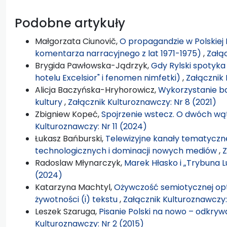
Podobne artykuły
Małgorzata Ciunovič,
O propagandzie w Polskiej
komentarza narracyjnego z lat 1971-1975)
,
Załąc
Brygida Pawłowska-Jądrzyk,
Gdy Rylski spotyka
hotelu Excelsior" i fenomen nimfetki)
,
Załącznik 
Alicja Baczyńska-Hryhorowicz,
Wykorzystanie ba
kultury
,
Załącznik Kulturoznawczy: Nr 8 (2021)
Zbigniew Kopeć,
Spojrzenie wstecz. O dwóch wą
Kulturoznawczy: Nr 11 (2024)
Łukasz Bańburski,
Telewizyjne kanały tematyczn
technologicznych i dominacji nowych mediów
,
Z
Radoslaw Młynarczyk,
Marek Hłasko i „Trybuna 
(2024)
Katarzyna Machtyl,
Ożywczość semiotycznej opt
żywotności (i) tekstu
,
Załącznik Kulturoznawczy:
Leszek Szaruga,
Pisanie Polski na nowo – odkryw
Kulturoznawczy: Nr 2 (2015)