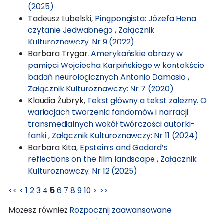
(2025)
Tadeusz Lubelski,
Pingpongista: Józefa Hena
czytanie Jedwabnego
,
Załącznik
Kulturoznawczy: Nr 9 (2022)
Barbara Trygar,
Amerykańskie obrazy w
pamięci Wojciecha Karpińskiego w kontekście
badań neurologicznych Antonio Damasio
,
Załącznik Kulturoznawczy: Nr 7 (2020)
Klaudia Żubryk,
Tekst główny a tekst zależny. O
wariacjach tworzenia fandomów i narracji
transmedialnych wokół twórczości autorki-
fanki
,
Załącznik Kulturoznawczy: Nr 11 (2024)
Barbara Kita,
Epstein’s and Godard’s
reflections on the film landscape
,
Załącznik
Kulturoznawczy: Nr 12 (2025)
<<
<
1
2
3
4
5
6
7
8
9
10
>
>>
Możesz również
Rozpocznij zaawansowane