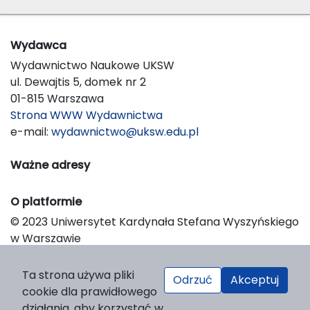
Wydawca
Wydawnictwo Naukowe UKSW
ul. Dewajtis 5, domek nr 2
01-815 Warszawa
Strona WWW Wydawnictwa
e-mail:
wydawnictwo@uksw.edu.pl
Ważne adresy
O platformie
© 2023 Uniwersytet Kardynała Stefana Wyszyńskiego
w Warszawie
Support & Customization by LIBCOM
Platform & Workflow by OJS/PKP
Ta strona używa pliki
Odrzuć
Akceptuj
cookie dla prawidłowego
działania, aby korzystać w