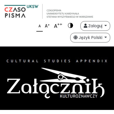
++
A
+
A
Zaloguj
A
Język Polski