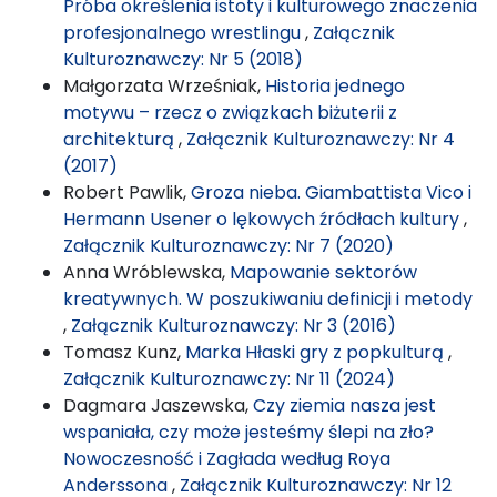
Próba określenia istoty i kulturowego znaczenia
profesjonalnego wrestlingu
,
Załącznik
Kulturoznawczy: Nr 5 (2018)
Małgorzata Wrześniak,
Historia jednego
motywu – rzecz o związkach biżuterii z
architekturą
,
Załącznik Kulturoznawczy: Nr 4
(2017)
Robert Pawlik,
Groza nieba. Giambattista Vico i
Hermann Usener o lękowych źródłach kultury
,
Załącznik Kulturoznawczy: Nr 7 (2020)
Anna Wróblewska,
Mapowanie sektorów
kreatywnych. W poszukiwaniu definicji i metody
,
Załącznik Kulturoznawczy: Nr 3 (2016)
Tomasz Kunz,
Marka Hłaski gry z popkulturą
,
Załącznik Kulturoznawczy: Nr 11 (2024)
Dagmara Jaszewska,
Czy ziemia nasza jest
wspaniała, czy może jesteśmy ślepi na zło?
Nowoczesność i Zagłada według Roya
Anderssona
,
Załącznik Kulturoznawczy: Nr 12