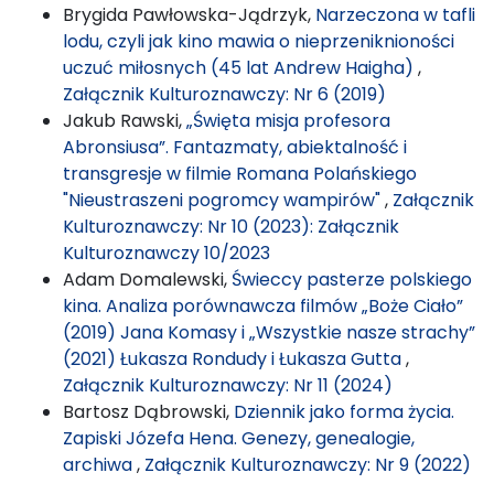
Brygida Pawłowska-Jądrzyk,
Narzeczona w tafli
lodu, czyli jak kino mawia o nieprzeniknioności
uczuć miłosnych (45 lat Andrew Haigha)
,
Załącznik Kulturoznawczy: Nr 6 (2019)
Jakub Rawski,
„Święta misja profesora
Abronsiusa”. Fantazmaty, abiektalność i
transgresje w filmie Romana Polańskiego
"Nieustraszeni pogromcy wampirów"
,
Załącznik
Kulturoznawczy: Nr 10 (2023): Załącznik
Kulturoznawczy 10/2023
Adam Domalewski,
Świeccy pasterze polskiego
kina. Analiza porównawcza filmów „Boże Ciało”
(2019) Jana Komasy i „Wszystkie nasze strachy”
(2021) Łukasza Rondudy i Łukasza Gutta
,
Załącznik Kulturoznawczy: Nr 11 (2024)
Bartosz Dąbrowski,
Dziennik jako forma życia.
Zapiski Józefa Hena. Genezy, genealogie,
archiwa
,
Załącznik Kulturoznawczy: Nr 9 (2022)