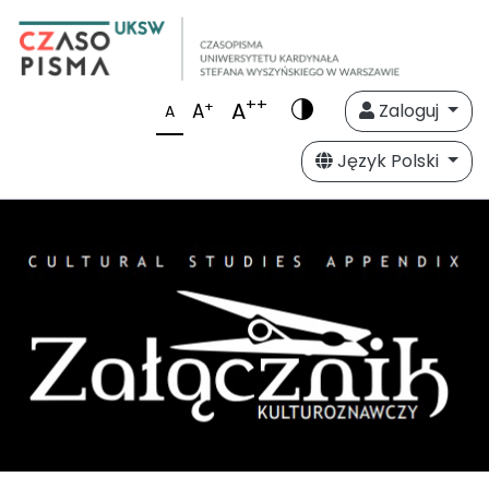
++
A
+
A
Zaloguj
A
Język Polski