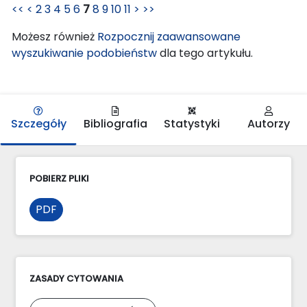
<<
<
2
3
4
5
6
7
8
9
10
11
>
>>
Możesz również
Rozpocznij zaawansowane
wyszukiwanie podobieństw
dla tego artykułu.
Szczegóły
Bibliografia
Statystyki
Autorzy
POBIERZ PLIKI
PDF
ZASADY CYTOWANIA