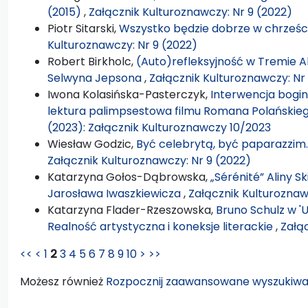
(2015)
,
Załącznik Kulturoznawczy: Nr 9 (2022)
Piotr Sitarski,
Wszystko będzie dobrze w chrześc
Kulturoznawczy: Nr 9 (2022)
Robert Birkholc,
(Auto)refleksyjność w Tremie A
Selwyna Jepsona
,
Załącznik Kulturoznawczy: Nr
Iwona Kolasińska-Pasterczyk,
Interwencja bogin
lektura palimpsestowa filmu Romana Polańskie
(2023): Załącznik Kulturoznawczy 10/2023
Wiesław Godzic,
Być celebrytą, być paparazzim. F
Załącznik Kulturoznawczy: Nr 9 (2022)
Katarzyna Gołos-Dąbrowska,
„Sérénité” Aliny 
Jarosława Iwaszkiewicza
,
Załącznik Kulturoznawc
Katarzyna Flader-Rzeszowska,
Bruno Schulz w 'U
Realność artystyczna i koneksje literackie
,
Załąc
<<
<
1
2
3
4
5
6
7
8
9
10
>
>>
Możesz również
Rozpocznij zaawansowane wyszukiwa