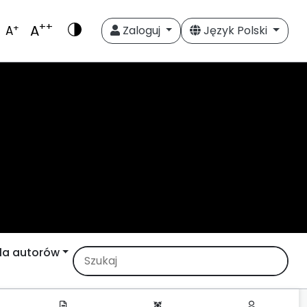
++
A
+
A
Zaloguj
Język Polski
la autorów