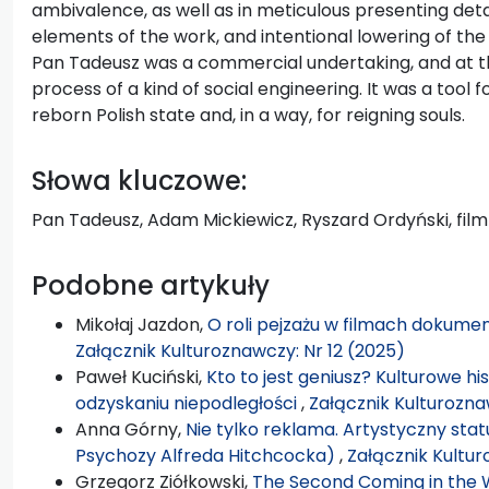
ambivalence, as well as in meticulous presenting detai
elements of the work, and intentional lowering of the 
Pan Tadeusz was a commercial undertaking, and at th
process of a kind of social engineering. It was a tool f
reborn Polish state and, in a way, for reigning souls.
Słowa kluczowe:
Pan Tadeusz, Adam Mickiewicz, Ryszard Ordyński, fil
Podobne artykuły
Mikołaj Jazdon,
O roli pejzażu w filmach dokum
Załącznik Kulturoznawczy: Nr 12 (2025)
Paweł Kuciński,
Kto to jest geniusz? Kulturowe hi
odzyskaniu niepodległości
,
Załącznik Kulturozna
Anna Górny,
Nie tylko reklama. Artystyczny sta
Psychozy Alfreda Hitchcocka)
,
Załącznik Kultur
Grzegorz Ziółkowski,
The Second Coming in the W