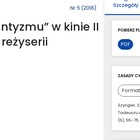
Szczegóły
Nr 5 (2018)
tyzmu” w kinie II
POBIERZ PL
reżyserii
PDF
ZASADY C
Format
Szyngiel , 
Tadeuszu w
(5), 55–75.