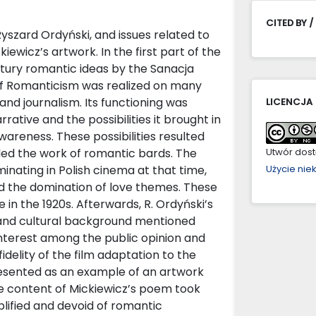
CITED BY /
yszard Ordyński, and issues related to
iewicz’s artwork. In the first part of the
ntury romantic ideas by the Sanacja
lt of Romanticism was realized on many
t and journalism. Its functioning was
LICENCJA
rative and the possibilities it brought in
awareness. These possibilities resulted
ded the work of romantic bards. The
Utwór dostę
inating in Polish cinema at that time,
Użycie ni
nd the domination of love themes. These
 in the 1920s. Afterwards, R. Ordyński’s
l and cultural background mentioned
interest among the public opinion and
idelity of the film adaptation to the
presented as an example of an artwork
he content of Mickiewicz’s poem took
plified and devoid of romantic