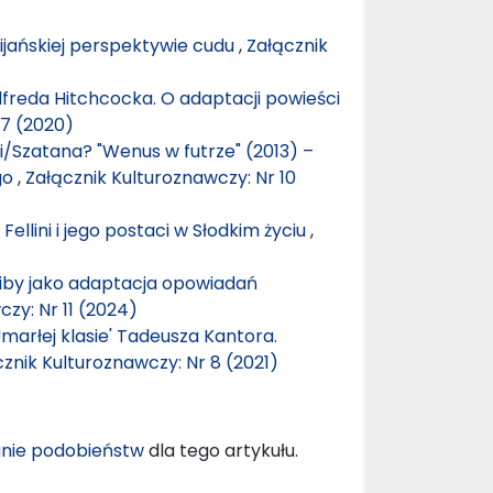
ijańskiej perspektywie cudu
,
Załącznik
lfreda Hitchcocka. O adaptacji powieści
 7 (2020)
i/Szatana? "Wenus w futrze" (2013) –
go
,
Załącznik Kulturoznawczy: Nr 10
ellini i jego postaci w Słodkim życiu
,
Skiby jako adaptacja opowiadań
zy: Nr 11 (2024)
marłej klasie' Tadeusza Kantora.
znik Kulturoznawczy: Nr 8 (2021)
nie podobieństw
dla tego artykułu.