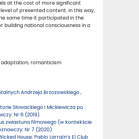
ls at the cost of more significant
level of presented content. In this way,
e same time it participated in the
or building national consciousness in a
m adaptation, romanticism
entalnych Andrzeja Brzozowskiego
,
storie Słowackiego i Mickiewicza po
wczy: Nr 6 (2019)
tus zwiastuna filmowego (w kontekście
oznawczy: Nr 7 (2020)
icked House: Pablo Larraín’s El Club