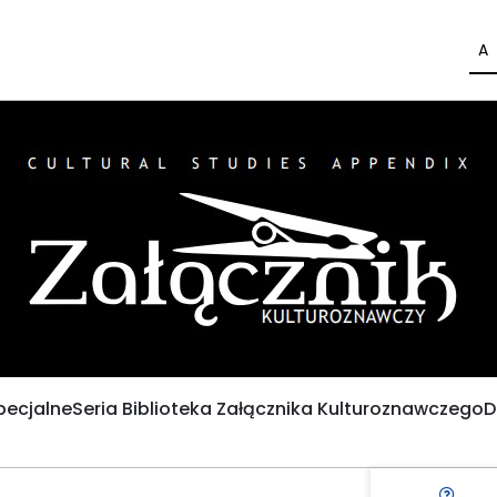
A
pecjalne
Seria Biblioteka Załącznika Kulturoznawczego
D