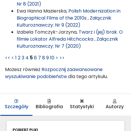
Nr 8 (2021)
Ewa Hanna Mazierska,
Polish Modernization in
Biographical Films of the 2010s
,
Załącznik
Kulturoznawczy: Nr 9 (2022)
Izabela Tomczyk-Jarzyna,
Twarz i (jej) brak. O
filmie Lokator Alfreda Hitchcocka
,
Załącznik
Kulturoznawczy: Nr 7 (2020)
<<
<
1
2
3
4
5
6
7
8
9
10
>
>>
Możesz również
Rozpocznij zaawansowane
wyszukiwanie podobieństw
dla tego artykułu.
Szczegóły
Bibliografia
Statystyki
Autorzy
POBIERZ PLIKI