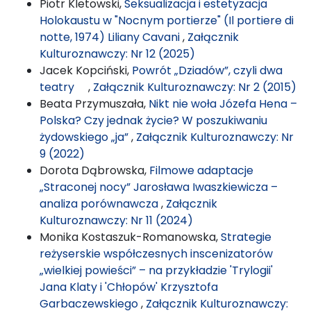
Piotr Kletowski,
Seksualizacja i estetyzacja
Holokaustu w "Nocnym portierze" (Il portiere di
notte, 1974) Liliany Cavani
,
Załącznik
Kulturoznawczy: Nr 12 (2025)
Jacek Kopciński,
Powrót „Dziadów”, czyli dwa
teatry
,
Załącznik Kulturoznawczy: Nr 2 (2015)
Beata Przymuszała,
Nikt nie woła Józefa Hena –
Polska? Czy jednak życie? W poszukiwaniu
żydowskiego „ja”
,
Załącznik Kulturoznawczy: Nr
9 (2022)
Dorota Dąbrowska,
Filmowe adaptacje
„Straconej nocy” Jarosława Iwaszkiewicza –
analiza porównawcza
,
Załącznik
Kulturoznawczy: Nr 11 (2024)
Monika Kostaszuk-Romanowska,
Strategie
reżyserskie współczesnych inscenizatorów
„wielkiej powieści” – na przykładzie 'Trylogii'
Jana Klaty i 'Chłopów' Krzysztofa
Garbaczewskiego
,
Załącznik Kulturoznawczy: