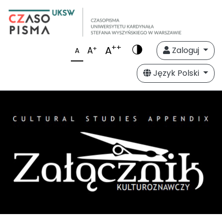
++
A
+
A
Zaloguj
A
Język Polski