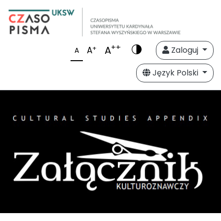
++
A
+
A
Zaloguj
A
Język Polski