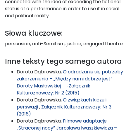
connected with the idea of exceeding the fictional
status of a performance in order to use it in social
and political reality.
Słowa kluczowe:
persuasion, anti-Semitism, justice, engaged theatre
Inne teksty tego samego autora
Dorota Dąbrowska,
O odradzaniu się potrzeby
zakorzenienia – „Między nami dobrze jest”
Doroty Masłowskiej
,
Załącznik
Kulturoznawczy: Nr 2 (2015)
Dorota Dąbrowska,
O związkach kiczu i
perswazji
,
Załącznik Kulturoznawczy: Nr 3
(2016)
Dorota Dąbrowska,
Filmowe adaptacje
„Straconej nocy” Jarosława Iwaszkiewicza –