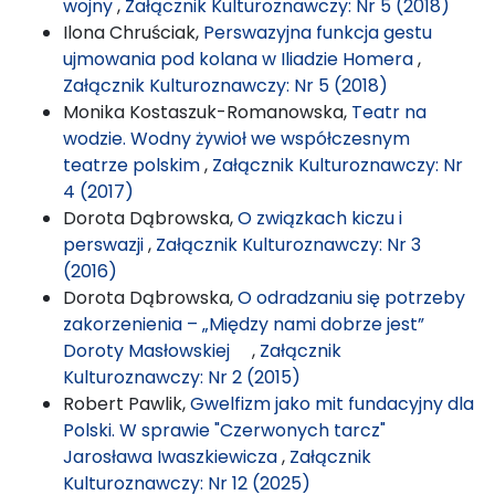
wojny
,
Załącznik Kulturoznawczy: Nr 5 (2018)
Ilona Chruściak,
Perswazyjna funkcja gestu
ujmowania pod kolana w Iliadzie Homera
,
Załącznik Kulturoznawczy: Nr 5 (2018)
Monika Kostaszuk-Romanowska,
Teatr na
wodzie. Wodny żywioł we współczesnym
teatrze polskim
,
Załącznik Kulturoznawczy: Nr
4 (2017)
Dorota Dąbrowska,
O związkach kiczu i
perswazji
,
Załącznik Kulturoznawczy: Nr 3
(2016)
Dorota Dąbrowska,
O odradzaniu się potrzeby
zakorzenienia – „Między nami dobrze jest”
Doroty Masłowskiej
,
Załącznik
Kulturoznawczy: Nr 2 (2015)
Robert Pawlik,
Gwelfizm jako mit fundacyjny dla
Polski. W sprawie "Czerwonych tarcz"
Jarosława Iwaszkiewicza
,
Załącznik
Kulturoznawczy: Nr 12 (2025)