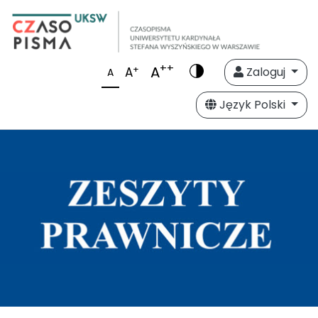
++
A
+
A
Zaloguj
A
Język Polski