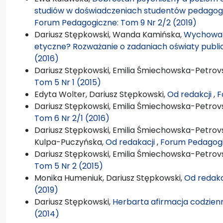
studiów w doświadczeniach studentów pedagogik
Forum Pedagogiczne: Tom 9 Nr 2/2 (2019)
Dariusz Stępkowski, Wanda Kamińska,
Wychowan
etyczne? Rozważanie o zadaniach oświaty publi
(2016)
Dariusz Stępkowski, Emilia Śmiechowska-Petrovs
Tom 5 Nr 1 (2015)
Edyta Wolter, Dariusz Stępkowski,
Od redakcji
,
F
Dariusz Stępkowski, Emilia Śmiechowska-Petrovs
Tom 6 Nr 2/1 (2016)
Dariusz Stępkowski, Emilia Śmiechowska-Petrovs
Kulpa-Puczyńska,
Od redakacji
,
Forum Pedagogi
Dariusz Stępkowski, Emilia Śmiechowska-Petrovs
Tom 5 Nr 2 (2015)
Monika Humeniuk, Dariusz Stępkowski,
Od redakc
(2019)
Dariusz Stępkowski,
Herbarta afirmacja codzien
(2014)