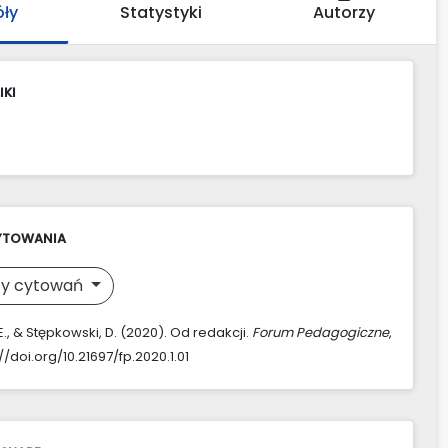
óły
Statystyki
Autorzy
IKI
YTOWANIA
y cytowań
., & Stępkowski, D. (2020). Od redakcji.
Forum Pedagogiczne
,
s://doi.org/10.21697/fp.2020.1.01