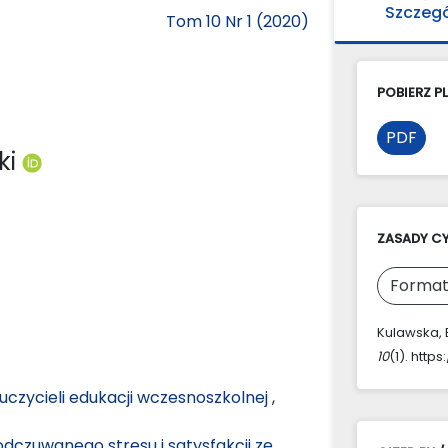
Szczeg
Tom 10 Nr 1 (2020)
POBIERZ PL
PDF
ki
ZASADY C
Format
Kulawska, E
10
(1). http
uczycieli edukacji wczesnoszkolnej
,
dczuwanego stresu i satysfakcji ze