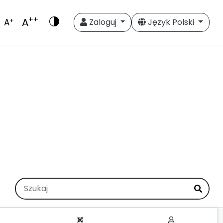
++
A
+
A
Zaloguj
Język Polski