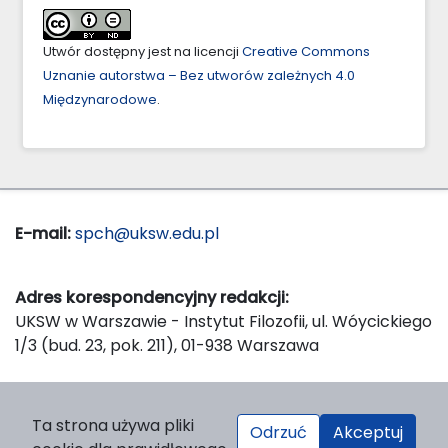
Utwór dostępny jest na licencji
Creative Commons
Uznanie autorstwa – Bez utworów zależnych 4.0
Międzynarodowe
.
E-mail:
spch@uksw.edu.pl
Adres korespondencyjny redakcji:
UKSW w Warszawie - Instytut Filozofii, ul. Wóycickiego
1/3 (bud. 23, pok. 211), 01-938 Warszawa
Wydawca:
Ta strona używa pliki
Odrzuć
Akceptuj
Wydawnictwo Naukowe UKSW, ul. Dewajtis 5, domek