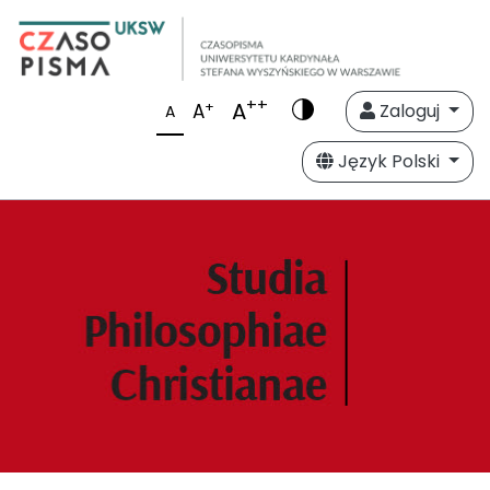
++
A
+
A
Zaloguj
A
Język Polski