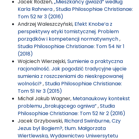
Jacek Rodzeń,
„Mieszkańcy gwiazd” według
Karla Rahnera
,
Studia Philosophiae Christianae:
Tom 52 Nr 3 (2016)
Andrzej Waleszczyński,
Efekt Knobe’a z
perspektywy etyki tomistycznej. Problem
porządków i kompetencji normatywnych
,
Studia Philosophiae Christianae: Tom 54 Nr 1
(2018)
Wojciech Wierzejski,
Sumienie a praktyczna
racjonalność. Jak pogodzić tradycyjne ujęcie
sumienia z roszczeniami do nieskrępowanej
wolności?
,
Studia Philosophiae Christianae:
Tom 51 Nr 3 (2015)
Michał Jakub Wagner,
Metanaukowy kontekst
problemu „brakującego ogniwa”
,
Studia
Philosophiae Christianae: Tom 52 Nr 2 (2016)
Jacek Grzybowski,
Richard Swinburne, Czy
Jezus był Bogiem?, tłum. Małgorzata
Wiertlewska, Wydawnictwo Uniwersytetu