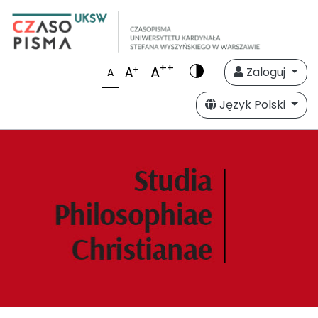
++
A
+
A
Zaloguj
A
Język Polski