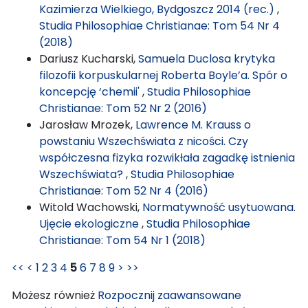
Kazimierza Wielkiego, Bydgoszcz 2014 (rec.)
,
Studia Philosophiae Christianae: Tom 54 Nr 4
(2018)
Dariusz Kucharski,
Samuela Duclosa krytyka
filozofii korpuskularnej Roberta Boyle’a. Spór o
koncepcję ‘chemii'
,
Studia Philosophiae
Christianae: Tom 52 Nr 2 (2016)
Jarosław Mrozek,
Lawrence M. Krauss o
powstaniu Wszechświata z nicości. Czy
współczesna fizyka rozwikłała zagadkę istnienia
Wszechświata?
,
Studia Philosophiae
Christianae: Tom 52 Nr 4 (2016)
Witold Wachowski,
Normatywność usytuowana.
Ujęcie ekologiczne
,
Studia Philosophiae
Christianae: Tom 54 Nr 1 (2018)
<<
<
1
2
3
4
5
6
7
8
9
>
>>
Możesz również
Rozpocznij zaawansowane