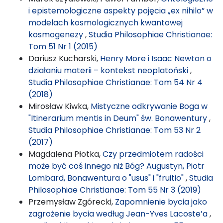
i epistemologiczne aspekty pojęcia „ex nihilo” w
modelach kosmologicznych kwantowej
kosmogenezy
,
Studia Philosophiae Christianae:
Tom 51 Nr 1 (2015)
Dariusz Kucharski,
Henry More i Isaac Newton o
działaniu materii – kontekst neoplatoński
,
Studia Philosophiae Christianae: Tom 54 Nr 4
(2018)
Mirosław Kiwka,
Mistyczne odkrywanie Boga w
"Itinerarium mentis in Deum" św. Bonawentury
,
Studia Philosophiae Christianae: Tom 53 Nr 2
(2017)
Magdalena Płotka,
Czy przedmiotem radości
może być coś innego niż Bóg? Augustyn, Piotr
Lombard, Bonawentura o "usus" i "fruitio"
,
Studia
Philosophiae Christianae: Tom 55 Nr 3 (2019)
Przemysław Zgórecki,
Zapomnienie bycia jako
zagrożenie bycia według Jean-Yves Lacoste’a
,