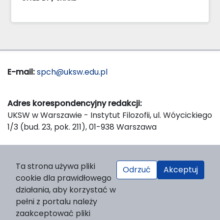
E-mail:
spch@uksw.edu.pl
Adres korespondencyjny redakcji:
UKSW w Warszawie - Instytut Filozofii, ul. Wóycickiego
1/3 (bud. 23, pok. 211), 01-938 Warszawa
Wydawca:
Ta strona używa pliki
Odrzuć
Akceptuj
Wydawnictwo Naukowe UKSW, ul. Dewajtis 5, domek
cookie dla prawidłowego
nr 2, 01-815 Warszawa
działania, aby korzystać w
Strona WWW Wydawnictwa
pełni z portalu należy
e-mail:
wydawnictwo@uksw.edu.pl
zaakceptować pliki