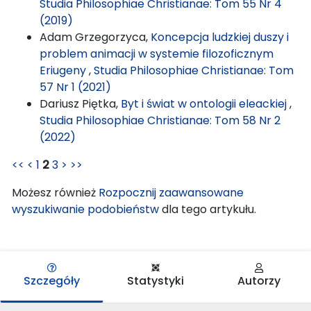
Studia Philosophiae Christianae: Tom 55 Nr 4
(2019)
Adam Grzegorzyca,
Koncepcja ludzkiej duszy i
problem animacji w systemie filozoficznym
Eriugeny
,
Studia Philosophiae Christianae: Tom
57 Nr 1 (2021)
Dariusz Piętka,
Byt i świat w ontologii eleackiej
,
Studia Philosophiae Christianae: Tom 58 Nr 2
(2022)
<<
<
1
2
3
>
>>
Możesz również
Rozpocznij zaawansowane
wyszukiwanie podobieństw
dla tego artykułu.
Szczegóły
Statystyki
Autorzy