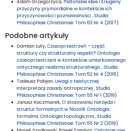
Adam Grzegorzyca,
Platońskie idee i Eriugeny
przyczyny prymordialne w kontekście ich
przyczynowości i poznawalności
,
Studia
Philosophiae Christianae: Tom 53 Nr 4 (2017)
Podobne artykuły
Damian Luty,
Czasoprzestrzeń – część
struktury czy strukturalny aspekt? Ontologia
czasoprzestrzeni w kontekście umiarkowanego
ontycznego realizmu strukturalnego
,
Studia
Philosophiae Christianae: Tom 52 Nr 4 (2016)
Tadeusz Pabjan,
Uwagi o teistycznej
interpretacji zasady antropicznej
,
Studia
Philosophiae Christianae: Tom 55 Nr 1 (2019)
Janusz Kaczmarek,
O stosowaniu narzędzi i
struktur formalnych w filozofii. Ontologia
formalna. Ontologia topologiczna
,
Studia
Philosophiae Christianae: Tom 55 Nr 2 (2019)
Marek Szydłowski, Paweł Tambor,
Ontologiczne