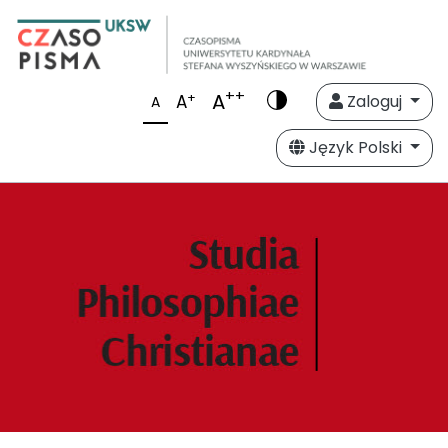
++
A
+
A
Zaloguj
A
Język Polski