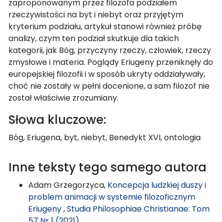
zaproponowanym przez filozofa podziałem
rzeczywistości na byt i niebyt oraz przyjętym
kryterium podziału, artykuł stanowi również próbę
analizy, czym ten podział skutkuje dla takich
kategorii, jak Bóg, przyczyny rzeczy, człowiek, rzeczy
zmysłowe i materia. Poglądy Eriugeny przeniknęły do
europejskiej filozofii i w sposób ukryty oddziaływały,
choć nie zostały w pełni docenione, a sam filozof nie
został właściwie zrozumiany.
Słowa kluczowe:
Bóg, Eriugena, byt, niebyt, Benedykt XVI, ontologia
Inne teksty tego samego autora
Adam Grzegorzyca,
Koncepcja ludzkiej duszy i
problem animacji w systemie filozoficznym
Eriugeny
,
Studia Philosophiae Christianae: Tom
57 Nr 1 (2021)