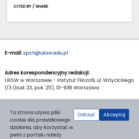
CITED BY / SHARE
E-mail:
spch@uksw.edu.pl
Adres korespondencyjny redakcji:
UKSW w Warszawie - Instytut Filozofii, ul. Wóycickiego
1/3 (bud. 23, pok. 211), 01-938 Warszawa
Wydawca:
Ta strona używa pliki
Odrzuć
Akceptuj
Wydawnictwo Naukowe UKSW, ul. Dewajtis 5, domek
cookie dla prawidłowego
nr 2, 01-815 Warszawa
działania, aby korzystać w
Strona WWW Wydawnictwa
pełni z portalu należy
e-mail:
wydawnictwo@uksw.edu.pl