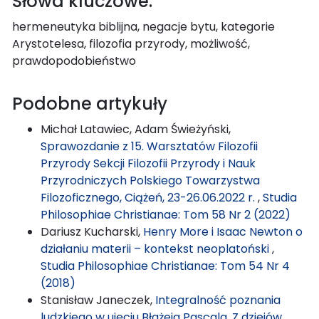
Słowa kluczowe:
hermeneutyka biblijna, negacje bytu, kategorie
Arystotelesa, filozofia przyrody, możliwość,
prawdopodobieństwo
Podobne artykuły
Michał Latawiec, Adam Świeżyński,
Sprawozdanie z 15. Warsztatów Filozofii
Przyrody Sekcji Filozofii Przyrody i Nauk
Przyrodniczych Polskiego Towarzystwa
Filozoficznego, Ciążeń, 23-26.06.2022 r.
,
Studia
Philosophiae Christianae: Tom 58 Nr 2 (2022)
Dariusz Kucharski,
Henry More i Isaac Newton o
działaniu materii – kontekst neoplatoński
,
Studia Philosophiae Christianae: Tom 54 Nr 4
(2018)
Stanisław Janeczek,
Integralność poznania
ludzkiego w ujęciu Błażeja Pascala. Z dziejów