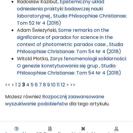
Radosław Kazibut,
Epistemiczny układ
odniesienia praktyki badawczej nauki
laboratoryjnej
,
Studia Philosophiae Christianae:
Tom 52 Nr 4 (2016)
Adam Świeżyński,
Some remarks on the
significance of paradox for science in the
context of photometric paradox case
,
Studia
Philosophiae Christianae: Tom 54 Nr 4 (2018)
Witold Płotka,
Zarys fenomenologii solidarności:
O genezie konstytuowania się grup
,
Studia
Philosophiae Christianae: Tom 54 Nr 4 (2018)
<<
<
1
2
3
4
5
6
7
8
9
10
11
12
>
>>
Możesz również
Rozpocznij zaawansowane
wyszukiwanie podobieństw
dla tego artykułu.