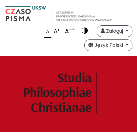
++
A
+
A
Zaloguj
A
Język Polski