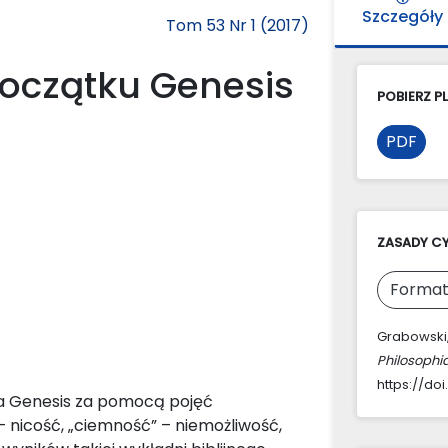
Szczegóły
Tom 53 Nr 1 (2017)
początku Genesis
POBIERZ PL
PDF
ZASADY C
Format
Grabowski,
Philosophi
https://doi
ia Genesis za pomocą pojęć
– nicość, „ciemność” – niemożliwość,