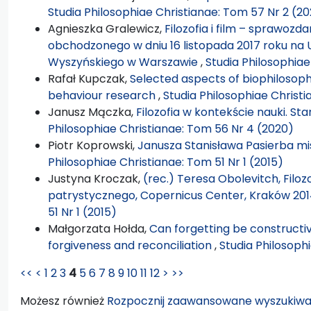
Studia Philosophiae Christianae: Tom 57 Nr 2 (20
Agnieszka Gralewicz,
Filozofia i film – sprawozda
obchodzonego w dniu 16 listopada 2017 roku na 
Wyszyńskiego w Warszawie
,
Studia Philosophiae
Rafał Kupczak,
Selected aspects of biophilosoph
behaviour research
,
Studia Philosophiae Christi
Janusz Mączka,
Filozofia w kontekście nauki. 
Philosophiae Christianae: Tom 56 Nr 4 (2020)
Piotr Koprowski,
Janusza Stanisława Pasierba mis
Philosophiae Christianae: Tom 51 Nr 1 (2015)
Justyna Kroczak,
(rec.) Teresa Obolevitch, Filoz
patrystycznego, Copernicus Center, Kraków 20
51 Nr 1 (2015)
Małgorzata Hołda,
Can forgetting be construct
forgiveness and reconciliation
,
Studia Philosophi
<<
<
1
2
3
4
5
6
7
8
9
10
11
12
>
>>
Możesz również
Rozpocznij zaawansowane wyszukiwa