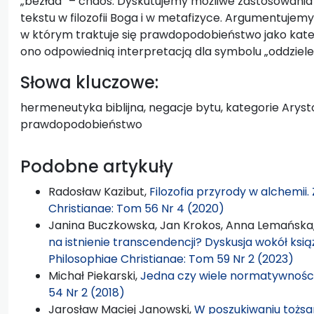
„bezład” – chaos. Dyskutujemy możliwe zastosowania 
tekstu w filozofii Boga i w metafizyce. Argumentuje
w którym traktuje się prawdopodobieństwo jako katego
ono odpowiednią interpretacją dla symbolu „oddzielen
Słowa kluczowe:
hermeneutyka biblijna, negacje bytu, kategorie Arysto
prawdopodobieństwo
Podobne artykuły
Radosław Kazibut,
Filozofia przyrody w alchemii
Christianae: Tom 56 Nr 4 (2020)
Janina Buczkowska, Jan Krokos, Anna Lemańska
na istnienie transcendencji? Dyskusja wokół książ
Philosophiae Christianae: Tom 59 Nr 2 (2023)
Michał Piekarski,
Jedna czy wiele normatywnośc
54 Nr 2 (2018)
Jarosław Maciej Janowski,
W poszukiwaniu tożsam