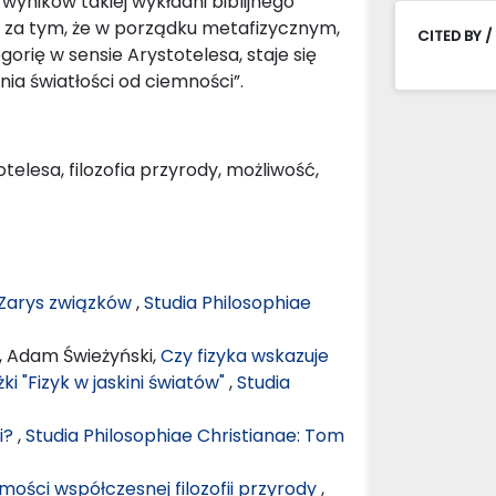
wyników takiej wykładni biblijnego
my za tym, że w porządku metafizycznym,
CITED BY /
rię w sensie Arystotelesa, staje się
ia światłości od ciemności”.
telesa, filozofia przyrody, możliwość,
. Zarys związków
,
Studia Philosophiae
, Adam Świeżyński,
Czy fizyka wskazuje
ki "Fizyk w jaskini światów"
,
Studia
i?
,
Studia Philosophiae Christianae: Tom
ości współczesnej filozofii przyrody
,