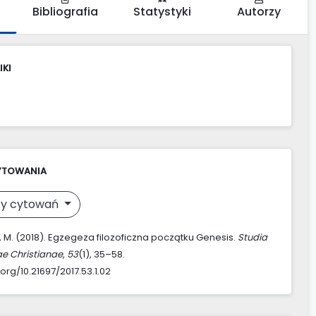
Bibliografia
Statystyki
Autorzy
IKI
YTOWANIA
y cytowań
 M. (2018). Egzegeza filozoficzna początku Genesis.
Studia
ae Christianae
,
53
(1), 35–58.
.org/10.21697/2017.53.1.02