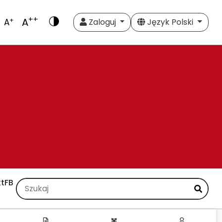
++
A
+
A
Zaloguj
Język Polski
t
FB