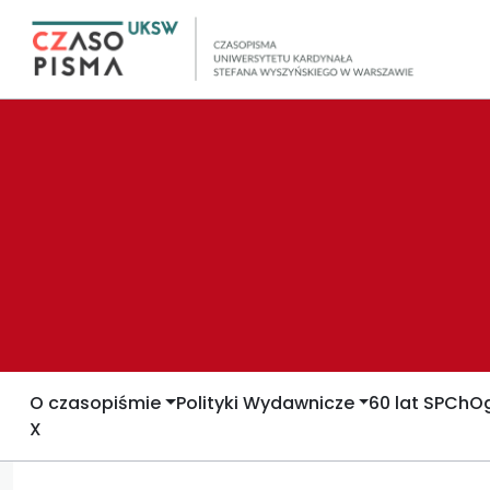
O czasopiśmie
Polityki Wydawnicze
60 lat SPCh
Og
X