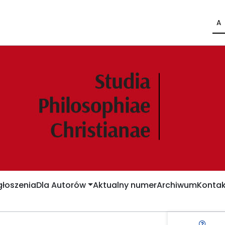
A
łoszenia
Dla Autorów
Aktualny numer
Archiwum
Kontak