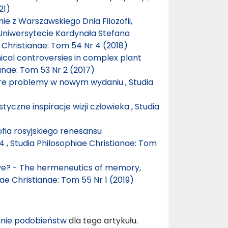
21)
nie z Warszawskiego Dnia Filozofii,
Uniwersytecie Kardynała Stefana
 Christianae: Tom 54 Nr 4 (2018)
ical controversies in complex plant
anae: Tom 53 Nr 2 (2017)
Stare problemy w nowym wydaniu
,
Studia
tyczne inspiracje wizji człowieka
,
Studia
ofia rosyjskiego renesansu
14
,
Studia Philosophiae Christianae: Tom
ive? - The hermeneutics of memory,
ae Christianae: Tom 55 Nr 1 (2019)
nie podobieństw
dla tego artykułu.