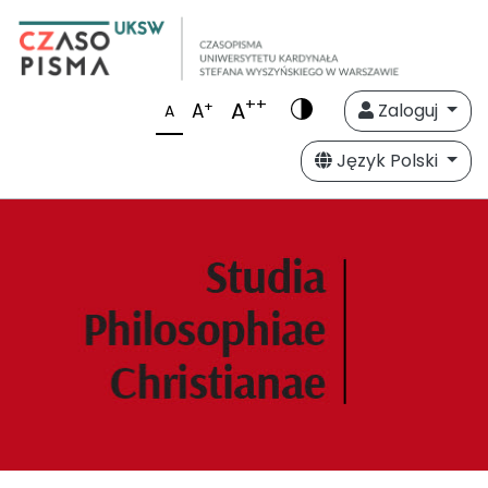
++
A
+
A
Zaloguj
A
Język Polski