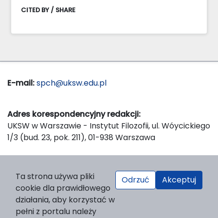
CITED BY / SHARE
E-mail:
spch@uksw.edu.pl
Adres korespondencyjny redakcji:
UKSW w Warszawie - Instytut Filozofii, ul. Wóycickiego
1/3 (bud. 23, pok. 211), 01-938 Warszawa
Wydawca:
Ta strona używa pliki
Odrzuć
Akceptuj
Wydawnictwo Naukowe UKSW, ul. Dewajtis 5, domek
cookie dla prawidłowego
nr 2, 01-815 Warszawa
działania, aby korzystać w
Strona WWW Wydawnictwa
pełni z portalu należy
e-mail:
wydawnictwo@uksw.edu.pl