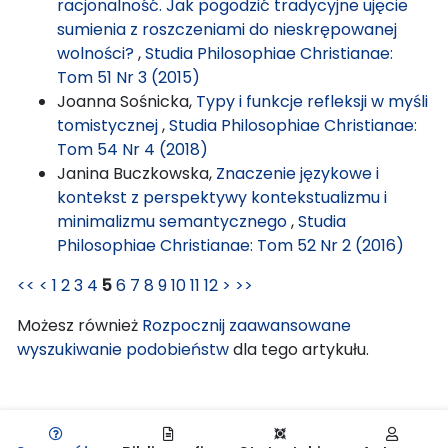
racjonalność. Jak pogodzić tradycyjne ujęcie
sumienia z roszczeniami do nieskrępowanej
wolności?
,
Studia Philosophiae Christianae:
Tom 51 Nr 3 (2015)
Joanna Sośnicka,
Typy i funkcje refleksji w myśli
tomistycznej
,
Studia Philosophiae Christianae:
Tom 54 Nr 4 (2018)
Janina Buczkowska,
Znaczenie językowe i
kontekst z perspektywy kontekstualizmu i
minimalizmu semantycznego
,
Studia
Philosophiae Christianae: Tom 52 Nr 2 (2016)
<<
<
1
2
3
4
5
6
7
8
9
10
11
12
>
>>
Możesz również
Rozpocznij zaawansowane
wyszukiwanie podobieństw
dla tego artykułu.