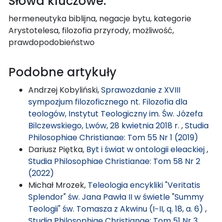
Słowa kluczowe:
hermeneutyka biblijna, negacje bytu, kategorie
Arystotelesa, filozofia przyrody, możliwość,
prawdopodobieństwo
Podobne artykuły
Andrzej Kobyliński,
Sprawozdanie z XVIII
sympozjum filozoficznego nt. Filozofia dla
teologów, Instytut Teologiczny im. Św. Józefa
Bilczewskiego, Lwów, 28 kwietnia 2018 r.
,
Studia
Philosophiae Christianae: Tom 55 Nr 1 (2019)
Dariusz Piętka,
Byt i świat w ontologii eleackiej
,
Studia Philosophiae Christianae: Tom 58 Nr 2
(2022)
Michał Mrozek,
Teleologia encykliki "Veritatis
Splendor" św. Jana Pawła II w świetle "Summy
Teologii" św. Tomasza z Akwinu (I−II, q. 18, a. 6)
,
Studia Philosophiae Christianae: Tom 51 Nr 3