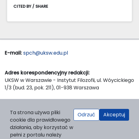
CITED BY / SHARE
E-mail:
spch@uksw.edu.pl
Adres korespondencyjny redakcji:
UKSW w Warszawie - Instytut Filozofii, ul. Wóycickiego
1/3 (bud. 23, pok. 211), 01-938 Warszawa
Wydawca:
Ta strona używa pliki
Odrzuć
Akceptuj
Wydawnictwo Naukowe UKSW, ul. Dewajtis 5, domek
cookie dla prawidłowego
nr 2, 01-815 Warszawa
działania, aby korzystać w
Strona WWW Wydawnictwa
pełni z portalu należy
e-mail:
wydawnictwo@uksw.edu.pl