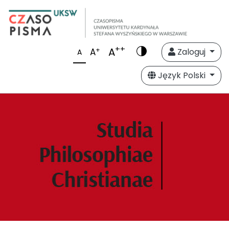
++
A
+
A
Zaloguj
A
Język Polski