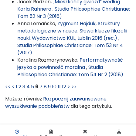
Jacek Rodzeń,
„Mieszkańcy gwiazd” według
Karla Rahnera
,
Studia Philosophiae Christianae:
Tom 52 Nr 3 (2016)
Anna Lemańska,
Zygmunt Hajduk, Struktury
metodologiczne w nauce. Słowa klucze filozofii
nauki, Wydawnictwo KUL, Lublin 2016 (rec.)
,
Studia Philosophiae Christianae: Tom 53 Nr 4
(2017)
Karolina Rozmarynowska,
Performatywność
języka a powinność moralna
,
Studia
Philosophiae Christianae: Tom 54 Nr 2 (2018)
<<
<
1
2
3
4
5
6
7
8
9
10
11
12
>
>>
Możesz również
Rozpocznij zaawansowane
wyszukiwanie podobieństw
dla tego artykułu.