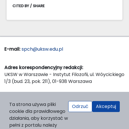
CITED BY / SHARE
E-mail:
spch@uksw.edu.pl
Adres korespondencyjny redakcji:
UKSW w Warszawie - Instytut Filozofii, ul. Wóycickiego
1/3 (bud. 23, pok. 211), 01-938 Warszawa
Wydawca:
Ta strona używa pliki
Odrzuć
Akceptuj
Wydawnictwo Naukowe UKSW, ul. Dewajtis 5, domek
cookie dla prawidłowego
nr 2, 01-815 Warszawa
działania, aby korzystać w
Strona WWW Wydawnictwa
pełni z portalu należy
e-mail:
wydawnictwo@uksw.edu.pl