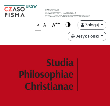
++
A
+
A
Zaloguj
A
Język Polski