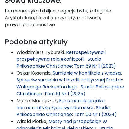
Słowa kluczowe:
hermeneutyka biblijna, negacje bytu, kategorie
Arystotelesa, filozofia przyrody, możliwość,
prawdopodobieństwo
Podobne artykuły
Włodzimierz Tyburski,
Retrospektywna i
prospektywna rola ekofilozofii
,
Studia
Philosophiae Christianae: Tom 59 Nr 1 (2023)
Oskar Kosenda,
Sumienie w konflikcie z władzą.
Sprzeciw sumienia w filozofii politycznej Ernsta-
Wolfganga Böckenfördego
,
Studia Philosophiae
Christianae: Tom 61 Nr 1 (2025)
Marek Maciejczak,
Fenomenologia jako
hermeneutyka życia świadomości
,
Studia
Philosophiae Christianae: Tom 60 Nr 1 (2024)
Witold Płotka,
Mosty nad przepaścią? W
odpowiedzi Michałowi Piekarskiemu
,
Studia