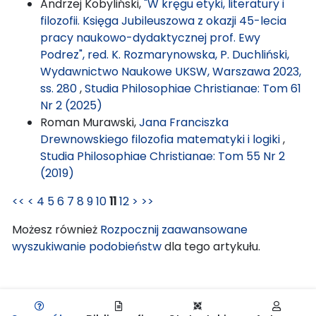
Andrzej Kobyliński,
"W kręgu etyki, literatury i
filozofii. Księga Jubileuszowa z okazji 45-lecia
pracy naukowo-dydaktycznej prof. Ewy
Podrez", red. K. Rozmarynowska, P. Duchliński,
Wydawnictwo Naukowe UKSW, Warszawa 2023,
ss. 280
,
Studia Philosophiae Christianae: Tom 61
Nr 2 (2025)
Roman Murawski,
Jana Franciszka
Drewnowskiego filozofia matematyki i logiki
,
Studia Philosophiae Christianae: Tom 55 Nr 2
(2019)
<<
<
4
5
6
7
8
9
10
11
12
>
>>
Możesz również
Rozpocznij zaawansowane
wyszukiwanie podobieństw
dla tego artykułu.