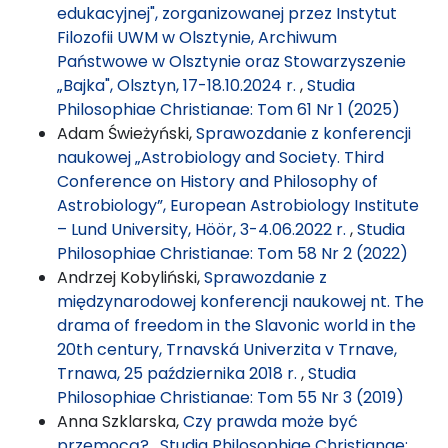
edukacyjnej", zorganizowanej przez Instytut
Filozofii UWM w Olsztynie, Archiwum
Państwowe w Olsztynie oraz Stowarzyszenie
„Bajka", Olsztyn, 17-18.10.2024 r.
,
Studia
Philosophiae Christianae: Tom 61 Nr 1 (2025)
Adam Świeżyński,
Sprawozdanie z konferencji
naukowej „Astrobiology and Society. Third
Conference on History and Philosophy of
Astrobiology”, European Astrobiology Institute
– Lund University, Höör, 3-4.06.2022 r.
,
Studia
Philosophiae Christianae: Tom 58 Nr 2 (2022)
Andrzej Kobyliński,
Sprawozdanie z
międzynarodowej konferencji naukowej nt. The
drama of freedom in the Slavonic world in the
20th century, Trnavská Univerzita v Trnave,
Trnawa, 25 października 2018 r.
,
Studia
Philosophiae Christianae: Tom 55 Nr 3 (2019)
Anna Szklarska,
Czy prawda może być
przemocą?
,
Studia Philosophiae Christianae: