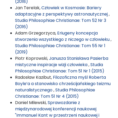
(2018)
Jan Terelak,
Człowiek w Kosmosie: Bariery
adaptacyjne z perspektywy astronautycznej
,
Studia Philosophiae Christianae: Tom 52 Nr 3
(2016)
Adam Grzegorzyca,
Eriugeny koncepcja
stworzenia wszystkiego z niczego w człowieku
,
Studia Philosophiae Christianae: Tom 55 Nr 1
(2019)
Piotr Koprowski,
Janusza Stanisława Pasierba
mistyczne inspiracje wizji człowieka
,
Studia
Philosophiae Christianae: Tom 51 Nr 1 (2015)
Radosław Kazibut,
Filozoficzna myśl Roberta
Boyle’a a stanowisko chrześcijańskiego teizmu
naturalistycznego
,
Studia Philosophiae
Christianae: Tom 51 Nr 4 (2015)
Daniel Milewski,
Sprawozdanie z
międzynarodowej konferencji naukowej
"Immanuel Kant w przestrzeni naukowej i