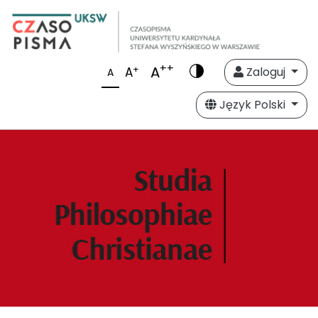
++
A
+
A
Zaloguj
A
Język Polski