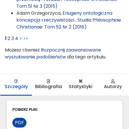
Tom 51 Nr 3 (2015)
Adam Grzegorzyca,
Eriugeny ontologiczna
koncepcja rzeczywistości
,
Studia Philosophiae
Christianae: Tom 52 Nr 2 (2016)
1
2
3
4
>
>>
Możesz również
Rozpocznij zaawansowane
wyszukiwanie podobieństw
dla tego artykułu.
Szczegóły
Bibliografia
Statystyki
Autorzy
POBIERZ PLIKI
PDF