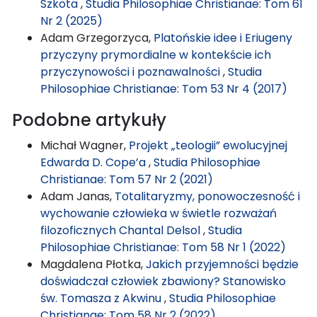
Szkota
,
Studia Philosophiae Christianae: Tom 61
Nr 2 (2025)
Adam Grzegorzyca,
Platońskie idee i Eriugeny
przyczyny prymordialne w kontekście ich
przyczynowości i poznawalności
,
Studia
Philosophiae Christianae: Tom 53 Nr 4 (2017)
Podobne artykuły
Michał Wagner,
Projekt „teologii” ewolucyjnej
Edwarda D. Cope’a
,
Studia Philosophiae
Christianae: Tom 57 Nr 2 (2021)
Adam Janas,
Totalitaryzmy, ponowoczesność i
wychowanie człowieka w świetle rozważań
filozoficznych Chantal Delsol
,
Studia
Philosophiae Christianae: Tom 58 Nr 1 (2022)
Magdalena Płotka,
Jakich przyjemności będzie
doświadczał człowiek zbawiony? Stanowisko
św. Tomasza z Akwinu
,
Studia Philosophiae
Christianae: Tom 58 Nr 2 (2022)