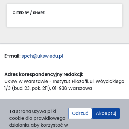
CITED BY / SHARE
E-mail:
spch@uksw.edu.pl
Adres korespondencyjny redakcji:
UKSW w Warszawie - Instytut Filozofii, ul. Wóycickiego
1/3 (bud. 23, pok. 211), 01-938 Warszawa
Wydawca:
Ta strona używa pliki
Odrzuć
Akceptuj
Wydawnictwo Naukowe UKSW, ul. Dewajtis 5, domek
cookie dla prawidłowego
nr 2, 01-815 Warszawa
działania, aby korzystać w
Strona WWW Wydawnictwa