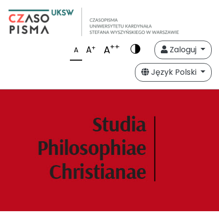
++
A
+
A
Zaloguj
A
Język Polski