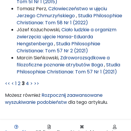
Tom 51 Nr 1 (2015)
Tomasz Perz,
Człowieczeństwo w ujęciu
Jerzego Chmurzyńskiego
,
Studia Philosophiae
Christianae: Tom 58 Nr 1 (2022)
Józef Kożuchowski,
Ciało ludzkie a organizm
zwierzęcia: ujęcie Hansa-Eduarda
Hengstenberga
,
Studia Philosophiae
Christianae: Tom 57 Nr 2 (2021)
Marcin Sieńkowski,
Zdroworozsądkowe a
filozoficzne poznanie atrybutów Boga
,
Studia
Philosophiae Christianae: Tom 57 Nr 1 (2021)
<<
<
1
2
3
4
>
>>
Możesz również
Rozpocznij zaawansowane
wyszukiwanie podobieństw
dla tego artykułu.