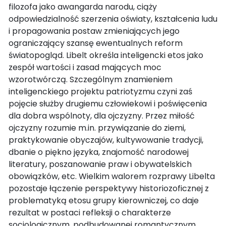
filozofa jako awangarda narodu, ciąży
odpowiedzialność szerzenia oświaty, kształcenia ludu
i propagowania postaw zmieniających jego
ograniczający szansę ewentualnych reform
światopogląd. Libelt określa inteligencki etos jako
zespół wartości i zasad mających moc
wzorotwórczą. Szczególnym znamieniem
inteligenckiego projektu patriotyzmu czyni zaś
pojęcie służby drugiemu człowiekowi i poświęcenia
dla dobra wspólnoty, dla ojczyzny. Przez miłość
ojczyzny rozumie m.in. przywiązanie do ziemi,
praktykowanie obyczajów, kultywowanie tradycji,
dbanie o piękno języka, znajomość narodowej
literatury, poszanowanie praw i obywatelskich
obowiązków, etc. Wielkim walorem rozprawy Libelta
pozostaje łączenie perspektywy historiozoficznej z
problematyką etosu grupy kierowniczej, co daje
rezultat w postaci refleksji o charakterze
socjologicznym, podbudowanej romantycznym