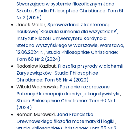
Stwarzająca w systemie filozoficznym Jana
Szkota
,
Studia Philosophiae Christianae: Tom 61
Nr 2 (2025)
Jacek Meller,
Sprawozdanie z konferencji
naukowej "Klauzula sumienia dla wszystkich?",
Instytut Filozofii Uniwersytetu Kardynała
Stefana Wyszyńskiego w Warszawie, Warszawa,
12.06.2024 r.
,
Studia Philosophiae Christianae:
Tom 60 Nr 2 (2024)
Radosław Kazibut,
Filozofia przyrody w alchemii.
Zarys związków
,
Studia Philosophiae
Christianae: Tom 56 Nr 4 (2020)
Witold Wachowski,
Poznanie rozproszone.
Potencjał koncepcji a kondycja kognitywistyki
,
Studia Philosophiae Christianae: Tom 60 Nr 1
(2024)
Roman Murawski,
Jana Franciszka
Drewnowskiego filozofia matematyki i logiki
,
Studia Philosophiae Christianae: Tom 55 Nr 2