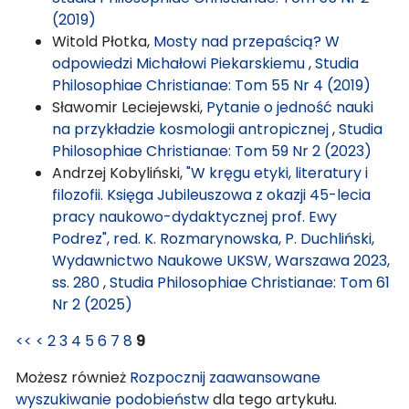
(2019)
Witold Płotka,
Mosty nad przepaścią? W
odpowiedzi Michałowi Piekarskiemu
,
Studia
Philosophiae Christianae: Tom 55 Nr 4 (2019)
Sławomir Leciejewski,
Pytanie o jedność nauki
na przykładzie kosmologii antropicznej
,
Studia
Philosophiae Christianae: Tom 59 Nr 2 (2023)
Andrzej Kobyliński,
"W kręgu etyki, literatury i
filozofii. Księga Jubileuszowa z okazji 45-lecia
pracy naukowo-dydaktycznej prof. Ewy
Podrez", red. K. Rozmarynowska, P. Duchliński,
Wydawnictwo Naukowe UKSW, Warszawa 2023,
ss. 280
,
Studia Philosophiae Christianae: Tom 61
Nr 2 (2025)
<<
<
2
3
4
5
6
7
8
9
Możesz również
Rozpocznij zaawansowane
wyszukiwanie podobieństw
dla tego artykułu.