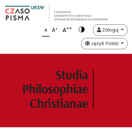
++
A
+
A
Zaloguj
A
Język Polski