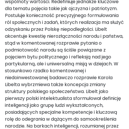
wspólnoty wartości. Redefiniuje jednakże kluczowe
dla tematu pojęcia takie jak ojczyzna i patriotyzm.
Postuluje konieczność precyzyjnego formułowania
ról społecznych i zadań, których realizacja ma służyć
odzyskaniu przez Polskę niepodległości. Libelt
akcentuje kwestię nierozłączności narodu i państwa,
stąd w komentowanej rozprawie pytania o
podmiotowość narodu są ściśle powiązane z
pojęciem bytu politycznego i refleksją nad jego
partykularną, ale i uniwersalną misją w dziejach. W
stosunkowo rzadko komentowanej i
niedoinwestowanej badawczo rozprawie Karola
Libelta wybrzmiewa także koncepcja zmiany
struktury polskiego społeczeństwa. Libelt jako
pierwszy polski intelektualista sformułował definicję
inteligencji jako grupę ludzi wykształconych,
posiadających specjalne kompetencje i kluczową
rolę do odegrania w dążącym do samookreślenia
narodzie. Na barkach inteligencji, rozumianej przez