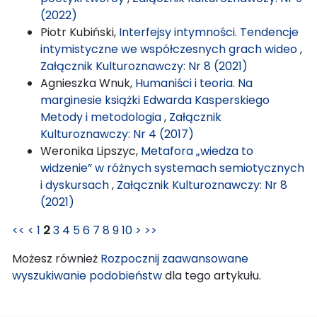
(2022)
Piotr Kubiński,
Interfejsy intymności. Tendencje
intymistyczne we współczesnych grach wideo
,
Załącznik Kulturoznawczy: Nr 8 (2021)
Agnieszka Wnuk,
Humaniści i teoria. Na
marginesie książki Edwarda Kasperskiego
Metody i metodologia
,
Załącznik
Kulturoznawczy: Nr 4 (2017)
Weronika Lipszyc,
Metafora „wiedza to
widzenie” w różnych systemach semiotycznych
i dyskursach
,
Załącznik Kulturoznawczy: Nr 8
(2021)
<<
<
1
2
3
4
5
6
7
8
9
10
>
>>
Możesz również
Rozpocznij zaawansowane
wyszukiwanie podobieństw
dla tego artykułu.