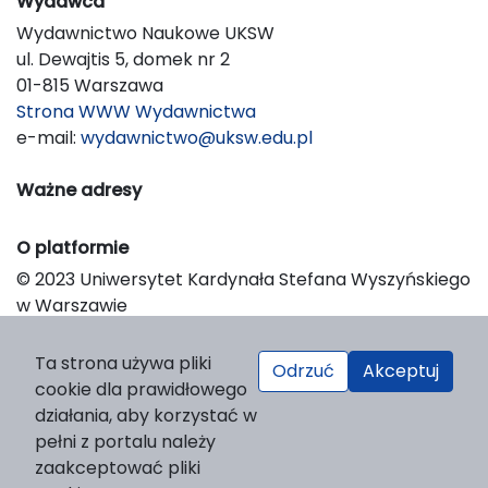
Wydawca
Wydawnictwo Naukowe UKSW
ul. Dewajtis 5, domek nr 2
01-815 Warszawa
Strona WWW Wydawnictwa
e-mail:
wydawnictwo@uksw.edu.pl
Ważne adresy
O platformie
© 2023 Uniwersytet Kardynała Stefana Wyszyńskiego
w Warszawie
Support & Customization by LIBCOM
Platform & Workflow by OJS/PKP
Ta strona używa pliki
Odrzuć
Akceptuj
cookie dla prawidłowego
działania, aby korzystać w
pełni z portalu należy
zaakceptować pliki