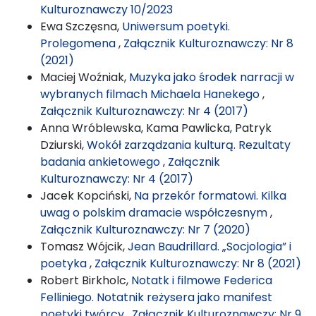
Kulturoznawczy 10/2023
Ewa Szczęsna,
Uniwersum poetyki.
Prolegomena
,
Załącznik Kulturoznawczy: Nr 8
(2021)
Maciej Woźniak,
Muzyka jako środek narracji w
wybranych filmach Michaela Hanekego
,
Załącznik Kulturoznawczy: Nr 4 (2017)
Anna Wróblewska, Kama Pawlicka, Patryk
Dziurski,
Wokół zarządzania kulturą. Rezultaty
badania ankietowego
,
Załącznik
Kulturoznawczy: Nr 4 (2017)
Jacek Kopciński,
Na przekór formatowi. Kilka
uwag o polskim dramacie współczesnym
,
Załącznik Kulturoznawczy: Nr 7 (2020)
Tomasz Wójcik,
Jean Baudrillard. „Socjologia” i
poetyka
,
Załącznik Kulturoznawczy: Nr 8 (2021)
Robert Birkholc,
Notatk i filmowe Federica
Felliniego. Notatnik reżysera jako manifest
poetyki twórcy
,
Załącznik Kulturoznawczy: Nr 9