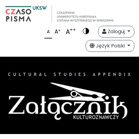
++
A
+
A
Zaloguj
A
Język Polski