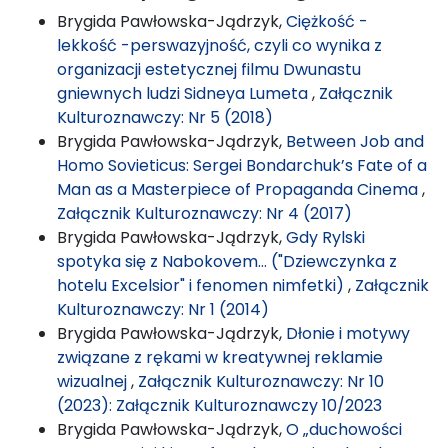
Brygida Pawłowska-Jądrzyk,
Ciężkość -
lekkość -perswazyjność, czyli co wynika z
organizacji estetycznej filmu Dwunastu
gniewnych ludzi Sidneya Lumeta
,
Załącznik
Kulturoznawczy: Nr 5 (2018)
Brygida Pawłowska-Jądrzyk,
Between Job and
Homo Sovieticus: Sergei Bondarchuk’s Fate of a
Man as a Masterpiece of Propaganda Cinema
,
Załącznik Kulturoznawczy: Nr 4 (2017)
Brygida Pawłowska-Jądrzyk,
Gdy Rylski
spotyka się z Nabokovem… ("Dziewczynka z
hotelu Excelsior" i fenomen nimfetki)
,
Załącznik
Kulturoznawczy: Nr 1 (2014)
Brygida Pawłowska-Jądrzyk,
Dłonie i motywy
związane z rękami w kreatywnej reklamie
wizualnej
,
Załącznik Kulturoznawczy: Nr 10
(2023): Załącznik Kulturoznawczy 10/2023
Brygida Pawłowska-Jądrzyk,
O „duchowości