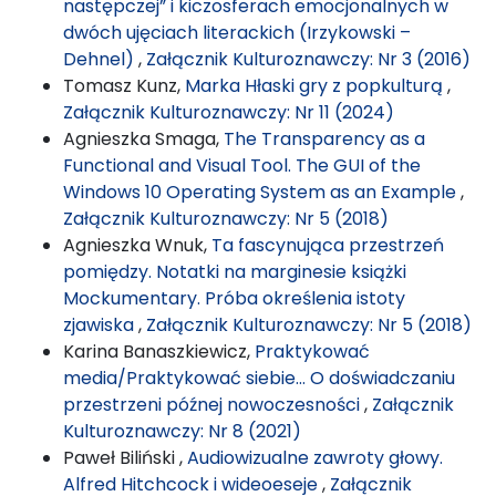
następczej” i kiczosferach emocjonalnych w
dwóch ujęciach literackich (Irzykowski –
Dehnel)
,
Załącznik Kulturoznawczy: Nr 3 (2016)
Tomasz Kunz,
Marka Hłaski gry z popkulturą
,
Załącznik Kulturoznawczy: Nr 11 (2024)
Agnieszka Smaga,
The Transparency as a
Functional and Visual Tool. The GUI of the
Windows 10 Operating System as an Example
,
Załącznik Kulturoznawczy: Nr 5 (2018)
Agnieszka Wnuk,
Ta fascynująca przestrzeń
pomiędzy. Notatki na marginesie książki
Mockumentary. Próba określenia istoty
zjawiska
,
Załącznik Kulturoznawczy: Nr 5 (2018)
Karina Banaszkiewicz,
Praktykować
media/Praktykować siebie… O doświadczaniu
przestrzeni późnej nowoczesności
,
Załącznik
Kulturoznawczy: Nr 8 (2021)
Paweł Biliński ,
Audiowizualne zawroty głowy.
Alfred Hitchcock i wideoeseje
,
Załącznik