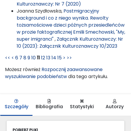
Kulturoznawczy: Nr 7 (2020)
Joanna Szydłowska,
Postmigracyjny
background i co z niego wynika. Rewolty
tożsamościowe dzieci późnych przesiedleńców
w prozie faktograficznej Emilii Smechowski, "My,
super imigranci"
,
Załącznik Kulturoznawczy: Nr
10 (2023): Załącznik Kulturoznawczy 10/2023
<<
<
6
7
8
9
10
11
12
13
14
15
>
>>
Możesz również
Rozpocznij zaawansowane
wyszukiwanie podobieństw
dla tego artykułu.
Szczegóły
Bibliografia
Statystyki
Autorzy
POBIERZ PLIKI