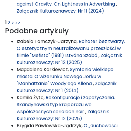
against Gravity. On Lightness in Advertising
,
Załącznik Kulturoznawczy: Nr 11 (2024)
1
2
>
>>
Podobne artykuły
Izabela Tomczyk-Jarzyna,
Bohater bez twarzy.
O estetycznym neutralizowaniu przeszłości w
filmie "Mefisto" (1981) Istvána Szabó
,
Załącznik
Kulturoznawczy: Nr 12 (2025)
Magdalena Karkiewicz,
Symfonia wielkiego
miasta. O wizerunku Nowego Jorku w
"Manhattanie" Woody’ego Allena
,
Załącznik
Kulturoznawczy: Nr 1 (2014)
Kamila Żyto,
Rekonfiguracje i zapożyczenia.
Skandynawski typ krajobrazu we
współczesnych serialach noir
,
Załącznik
Kulturoznawczy: Nr 12 (2025)
Brygida Pawłowska-Jądrzyk,
O „duchowości