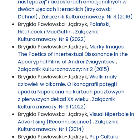
następczej” i kiczosferach emocjonalnych w
dwóch ujęciach literackich (Irzykowski –
Dehnel)
,
Załącznik Kulturoznawczy: Nr 3 (2016)
Brygida Pawłowska-Jądrzyk,
Polański,
Hitchcock i MacGuffin
,
Załącznik
Kulturoznawczy: Nr 9 (2022)
Brygida Pawłowska-Jądrzyk,
Murky Images.
The Poetics of Intertextual Dissonance in the
Apocryphal Films of Andrei Zviagyntsev
,
Załącznik Kulturoznawczy: Nr 2 (2015)
Brygida Pawłowska-Jądrzyk,
Wielki mały
człowiek w bikornie. O ikonografii potęgi i
upadku Napoleona na kartach pocztowych
z pierwszych dekad XX wieku
,
Załącznik
Kulturoznawczy: Nr 9 (2022)
Brygida Pawłowska-Jądrzyk,
Visual Hiperbole in
Advertising (Reconnaissance)
,
Załącznik
Kulturoznawczy: Nr 1 (2014)
Brygida Pawłowska-Jądrzyk,
Pop Culture