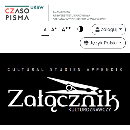
++
A
+
A
Zaloguj
A
Język Polski