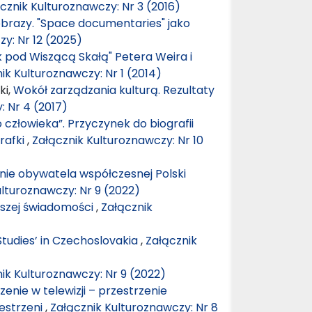
cznik Kulturoznawczy: Nr 3 (2016)
brazy. "Space documentaries" jako
y: Nr 12 (2025)
k pod Wiszącą Skałą" Petera Weira i
ik Kulturoznawczy: Nr 1 (2014)
ki,
Wokół zarządzania kulturą. Rezultaty
: Nr 4 (2017)
 człowieka”. Przyczynek do biografii
rafki
,
Załącznik Kulturoznawczy: Nr 10
enie obywatela współczesnej Polski
ulturoznawczy: Nr 9 (2022)
aszej świadomości
,
Załącznik
Studies’ in Czechoslovakia
,
Załącznik
ik Kulturoznawczy: Nr 9 (2022)
rzenie w telewizji – przestrzenie
zestrzeni
,
Załącznik Kulturoznawczy: Nr 8