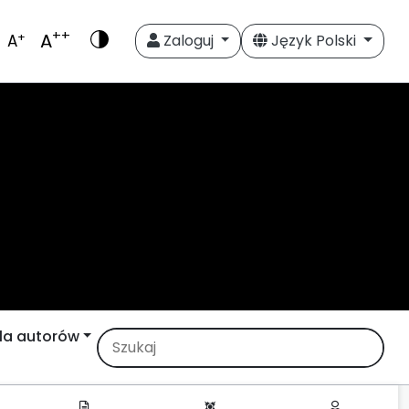
++
A
+
A
Zaloguj
Język Polski
la autorów