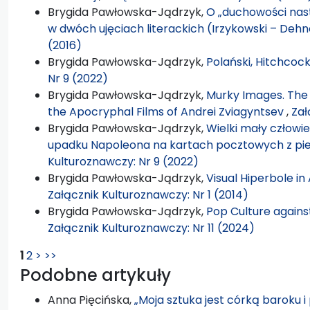
Brygida Pawłowska-Jądrzyk,
O „duchowości nas
w dwóch ujęciach literackich (Irzykowski – Dehn
(2016)
Brygida Pawłowska-Jądrzyk,
Polański, Hitchcoc
Nr 9 (2022)
Brygida Pawłowska-Jądrzyk,
Murky Images. The 
the Apocryphal Films of Andrei Zviagyntsev
,
Zał
Brygida Pawłowska-Jądrzyk,
Wielki mały człowiek
upadku Napoleona na kartach pocztowych z pi
Kulturoznawczy: Nr 9 (2022)
Brygida Pawłowska-Jądrzyk,
Visual Hiperbole i
Załącznik Kulturoznawczy: Nr 1 (2014)
Brygida Pawłowska-Jądrzyk,
Pop Culture against
Załącznik Kulturoznawczy: Nr 11 (2024)
1
2
>
>>
Podobne artykuły
Anna Pięcińska,
„Moja sztuka jest córką baroku i