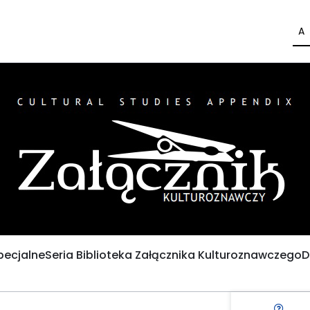
A
pecjalne
Seria Biblioteka Załącznika Kulturoznawczego
D