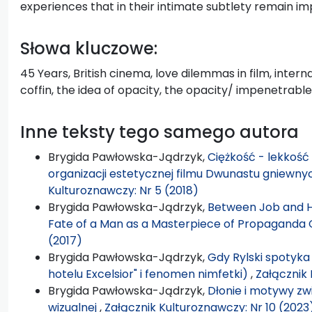
experiences that in their intimate subtlety remain i
Słowa kluczowe:
45 Years, British cinema, love dilemmas in film, intern
coffin, the idea of opacity, the opacity/ impenetrabl
Inne teksty tego samego autora
Brygida Pawłowska-Jądrzyk,
Ciężkość - lekkość
organizacji estetycznej filmu Dwunastu gniewny
Kulturoznawczy: Nr 5 (2018)
Brygida Pawłowska-Jądrzyk,
Between Job and H
Fate of a Man as a Masterpiece of Propaganda
(2017)
Brygida Pawłowska-Jądrzyk,
Gdy Rylski spotyka
hotelu Excelsior" i fenomen nimfetki)
,
Załącznik 
Brygida Pawłowska-Jądrzyk,
Dłonie i motywy zw
wizualnej
,
Załącznik Kulturoznawczy: Nr 10 (2023