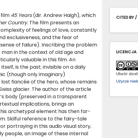
 film
45 Years
(dir. Andrew Haigh), which
CITED BY /
her Country
. The film presents an
complexity of feelings of love, constantly
nd exclusiveness, and the fear of
sense of failure). Inscribing the problem
 a man in the context of old age and
LICENCJA
ularly valuable in this film. An
tself, is the past; invisible on a daily
conic (though only imaginary)
Utwór dostę
, lost fiancée of the hero, whose remains
Użycie ni
wiss glacier. The author of the article
’s body (preserved in a transparent
rtextual implications, brings an
 this archetypal element has then far-
. Skilful reference to the fairy-tale
or portraying in this audio visual story,
y people, an image of these internal