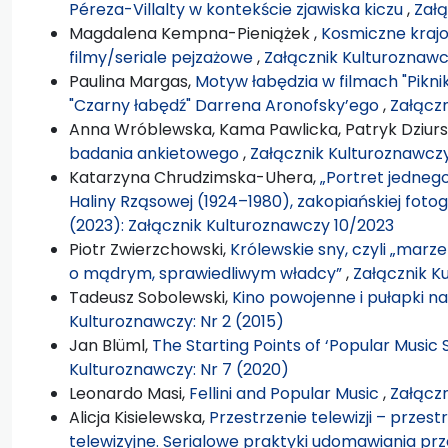
Péreza-Villalty w kontekście zjawiska kiczu
,
Załą
Magdalena Kempna-Pieniążek ,
Kosmiczne krajo
filmy/seriale pejzażowe
,
Załącznik Kulturoznawcz
Paulina Margas,
Motyw łabędzia w filmach "Pikni
"Czarny łabędź" Darrena Aronofsky’ego
,
Załączn
Anna Wróblewska, Kama Pawlicka, Patryk Dziurs
badania ankietowego
,
Załącznik Kulturoznawczy
Katarzyna Chrudzimska-Uhera,
„Portret jednego
Haliny Rząsowej (1924–1980), zakopiańskiej fotog
(2023): Załącznik Kulturoznawczy 10/2023
Piotr Zwierzchowski,
Królewskie sny, czyli „marz
o mądrym, sprawiedliwym władcy”
,
Załącznik K
Tadeusz Sobolewski,
Kino powojenne i pułapki n
Kulturoznawczy: Nr 2 (2015)
Jan Blüml,
The Starting Points of ‘Popular Music 
Kulturoznawczy: Nr 7 (2020)
Leonardo Masi,
Fellini and Popular Music
,
Załączn
Alicja Kisielewska,
Przestrzenie telewizji – przest
telewizyjne. Serialowe praktyki udomawiania pr