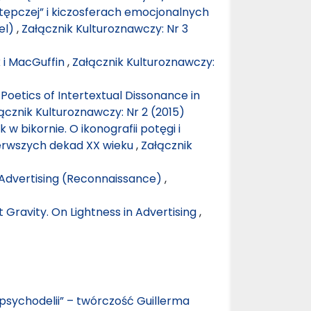
tępczej” i kiczosferach emocjonalnych
el)
,
Załącznik Kulturoznawczy: Nr 3
k i MacGuffin
,
Załącznik Kulturoznawczy:
Poetics of Intertextual Dissonance in
ącznik Kulturoznawczy: Nr 2 (2015)
 w bikornie. O ikonografii potęgi i
erwszych dekad XX wieku
,
Załącznik
n Advertising (Reconnaissance)
,
 Gravity. On Lightness in Advertising
,
 psychodelii” – twórczość Guillerma