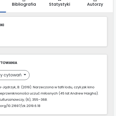
Bibliografia
Statystyki
Autorzy
IKI
YTOWANIA
y cytowań
ądrzyk, B. (2019). Narzeczona w tafli lodu, czyli jak kino
eprzeniknioności uczuć miłosnych (45 lat Andrew Haigha).
Kulturoznawczy
, (6), 355–368.
.org/10.21697/zk.2019.6.18