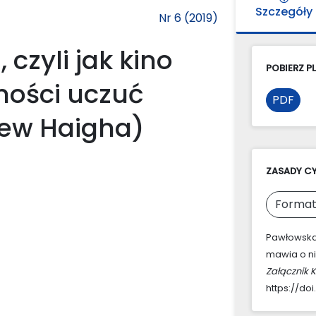
Szczegóły
Nr 6 (2019)
 czyli jak kino
POBIERZ PL
ności uczuć
PDF
rew Haigha)
ZASADY C
Format
Pawłowska-J
mawia o ni
Załącznik 
https://doi