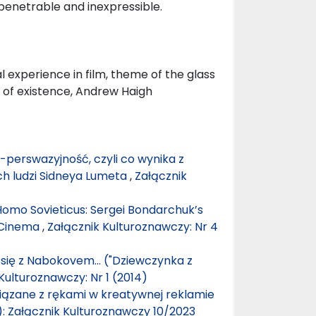
mpenetrable and inexpressible.
al experience in film, theme of the glass
e of existence, Andrew Haigh
 -perswazyjność, czyli co wynika z
ch ludzi Sidneya Lumeta
,
Załącznik
omo Sovieticus: Sergei Bondarchuk’s
 Cinema
,
Załącznik Kulturoznawczy: Nr 4
 się z Nabokovem… ("Dziewczynka z
Kulturoznawczy: Nr 1 (2014)
iązane z rękami w kreatywnej reklamie
): Załącznik Kulturoznawczy 10/2023