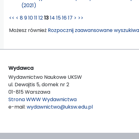
(2021)
<<
<
8
9
10
11
12
13
14
15
16
17
>
>>
Możesz również
Rozpocznij zaawansowane wyszukiwa
Wydawca
Wydawnictwo Naukowe UKSW
ul. Dewajtis 5, domek nr 2
01-815 Warszawa
Strona WWW Wydawnictwa
e-mail:
wydawnictwo@uksw.edu.pl