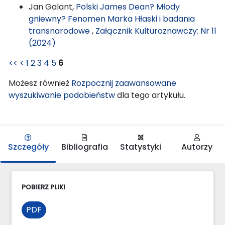
Jan Galant,
Polski James Dean? Młody
gniewny? Fenomen Marka Hłaski i badania
transnarodowe
,
Załącznik Kulturoznawczy: Nr 11
(2024)
<<
<
1
2
3
4
5
6
Możesz również
Rozpocznij zaawansowane
wyszukiwanie podobieństw
dla tego artykułu.
Szczegóły
Bibliografia
Statystyki
Autorzy
POBIERZ PLIKI
PDF