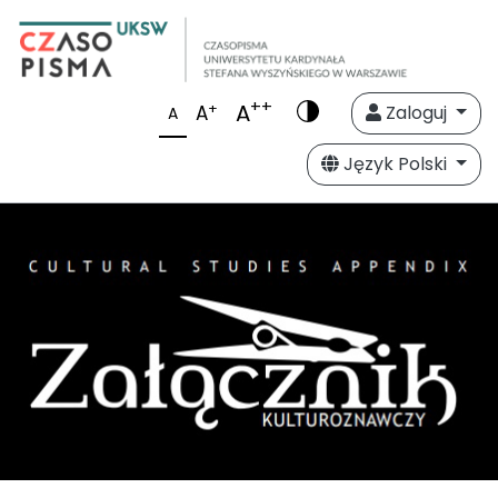
++
A
+
A
Zaloguj
A
Język Polski