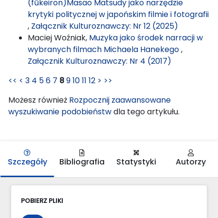
(fūkeiron)Masao Matsudy jako narzędzie
krytyki politycznej w japońskim filmie i fotografii
,
Załącznik Kulturoznawczy: Nr 12 (2025)
Maciej Woźniak,
Muzyka jako środek narracji w
wybranych filmach Michaela Hanekego
,
Załącznik Kulturoznawczy: Nr 4 (2017)
<<
<
3
4
5
6
7
8
9
10
11
12
>
>>
Możesz również
Rozpocznij zaawansowane
wyszukiwanie podobieństw
dla tego artykułu.
Szczegóły
Bibliografia
Statystyki
Autorzy
POBIERZ PLIKI