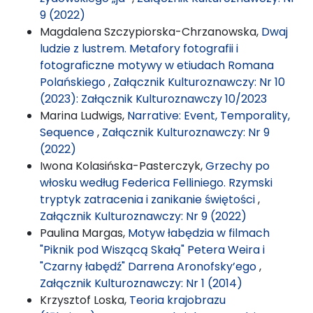
9 (2022)
Magdalena Szczypiorska-Chrzanowska,
Dwaj
ludzie z lustrem. Metafory fotografii i
fotograficzne motywy w etiudach Romana
Polańskiego
,
Załącznik Kulturoznawczy: Nr 10
(2023): Załącznik Kulturoznawczy 10/2023
Marina Ludwigs,
Narrative: Event, Temporality,
Sequence
,
Załącznik Kulturoznawczy: Nr 9
(2022)
Iwona Kolasińska-Pasterczyk,
Grzechy po
włosku według Federica Felliniego. Rzymski
tryptyk zatracenia i zanikanie świętości
,
Załącznik Kulturoznawczy: Nr 9 (2022)
Paulina Margas,
Motyw łabędzia w filmach
"Piknik pod Wiszącą Skałą" Petera Weira i
"Czarny łabędź" Darrena Aronofsky’ego
,
Załącznik Kulturoznawczy: Nr 1 (2014)
Krzysztof Loska,
Teoria krajobrazu