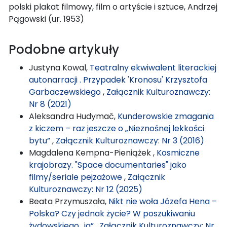
polski plakat filmowy, film o artyście i sztuce, Andrzej
Pągowski (ur. 1953)
Podobne artykuły
Justyna Kowal,
Teatralny ekwiwalent literackiej
autonarracji . Przypadek 'Kronosu' Krzysztofa
Garbaczewskiego
,
Załącznik Kulturoznawczy:
Nr 8 (2021)
Aleksandra Hudymač,
Kunderowskie zmagania
z kiczem – raz jeszcze o „Nieznośnej lekkości
bytu”
,
Załącznik Kulturoznawczy: Nr 3 (2016)
Magdalena Kempna-Pieniążek ,
Kosmiczne
krajobrazy. "Space documentaries" jako
filmy/seriale pejzażowe
,
Załącznik
Kulturoznawczy: Nr 12 (2025)
Beata Przymuszała,
Nikt nie woła Józefa Hena –
Polska? Czy jednak życie? W poszukiwaniu
żydowskiego „ja”
,
Załącznik Kulturoznawczy: Nr