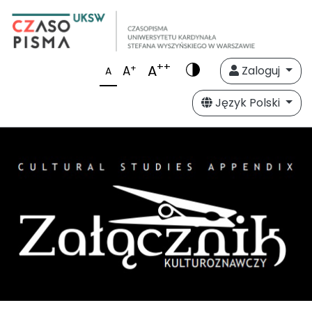
++
A
+
A
Zaloguj
A
Język Polski