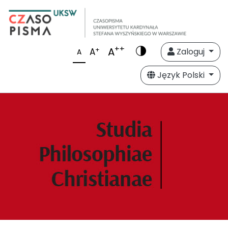
++
A
+
A
Zaloguj
A
Język Polski