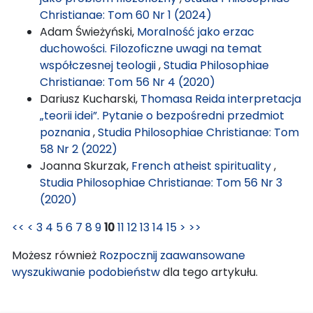
Christianae: Tom 60 Nr 1 (2024)
Adam Świeżyński,
Moralność jako erzac
duchowości. Filozoficzne uwagi na temat
współczesnej teologii
,
Studia Philosophiae
Christianae: Tom 56 Nr 4 (2020)
Dariusz Kucharski,
Thomasa Reida interpretacja
„teorii idei”. Pytanie o bezpośredni przedmiot
poznania
,
Studia Philosophiae Christianae: Tom
58 Nr 2 (2022)
Joanna Skurzak,
French atheist spirituality
,
Studia Philosophiae Christianae: Tom 56 Nr 3
(2020)
<<
<
3
4
5
6
7
8
9
10
11
12
13
14
15
>
>>
Możesz również
Rozpocznij zaawansowane
wyszukiwanie podobieństw
dla tego artykułu.