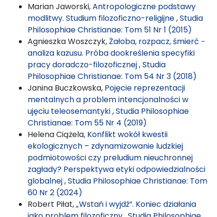
Marian Jaworski,
Antropologiczne podstawy
modlitwy. Studium filozoficzno-religijne
,
Studia
Philosophiae Christianae: Tom 51 Nr 1 (2015)
Agnieszka Woszczyk,
Żałoba, rozpacz, śmierć −
analiza kazusu. Próba dookreślenia specyfiki
pracy doradczo-filozoficznej
,
Studia
Philosophiae Christianae: Tom 54 Nr 3 (2018)
Janina Buczkowska,
Pojęcie reprezentacji
mentalnych a problem intencjonalności w
ujęciu teleosemantyki
,
Studia Philosophiae
Christianae: Tom 55 Nr 4 (2019)
Helena Ciążela,
Konflikt wokół kwestii
ekologicznych – zdynamizowanie ludzkiej
podmiotowości czy preludium nieuchronnej
zagłady? Perspektywa etyki odpowiedzialności
globalnej
,
Studia Philosophiae Christianae: Tom
60 Nr 2 (2024)
Robert Piłat,
„Wstań i wyjdź”. Koniec działania
jako problem filozoficzny
,
Studia Philosophiae