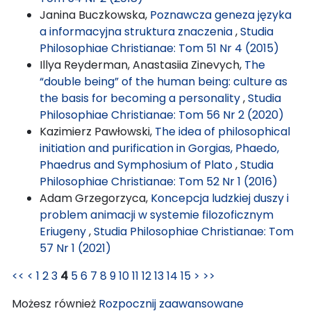
Janina Buczkowska,
Poznawcza geneza języka
a informacyjna struktura znaczenia
,
Studia
Philosophiae Christianae: Tom 51 Nr 4 (2015)
Illya Reyderman, Anastasiia Zinevych,
The
“double being” of the human being: culture as
the basis for becoming a personality
,
Studia
Philosophiae Christianae: Tom 56 Nr 2 (2020)
Kazimierz Pawłowski,
The idea of philosophical
initiation and purification in Gorgias, Phaedo,
Phaedrus and Symphosium of Plato
,
Studia
Philosophiae Christianae: Tom 52 Nr 1 (2016)
Adam Grzegorzyca,
Koncepcja ludzkiej duszy i
problem animacji w systemie filozoficznym
Eriugeny
,
Studia Philosophiae Christianae: Tom
57 Nr 1 (2021)
<<
<
1
2
3
4
5
6
7
8
9
10
11
12
13
14
15
>
>>
Możesz również
Rozpocznij zaawansowane