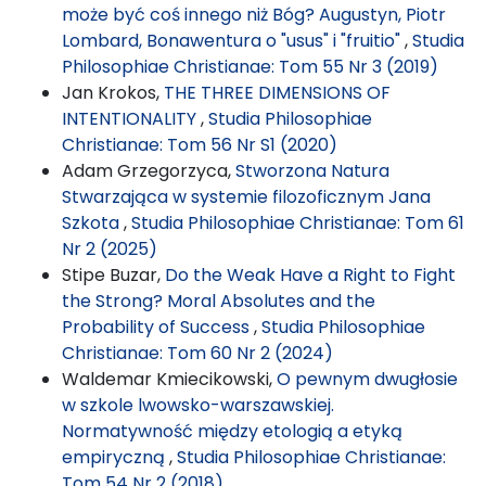
może być coś innego niż Bóg? Augustyn, Piotr
Lombard, Bonawentura o "usus" i "fruitio"
,
Studia
Philosophiae Christianae: Tom 55 Nr 3 (2019)
Jan Krokos,
THE THREE DIMENSIONS OF
INTENTIONALITY
,
Studia Philosophiae
Christianae: Tom 56 Nr S1 (2020)
Adam Grzegorzyca,
Stworzona Natura
Stwarzająca w systemie filozoficznym Jana
Szkota
,
Studia Philosophiae Christianae: Tom 61
Nr 2 (2025)
Stipe Buzar,
Do the Weak Have a Right to Fight
the Strong? Moral Absolutes and the
Probability of Success
,
Studia Philosophiae
Christianae: Tom 60 Nr 2 (2024)
Waldemar Kmiecikowski,
O pewnym dwugłosie
w szkole lwowsko-warszawskiej.
Normatywność między etologią a etyką
empiryczną
,
Studia Philosophiae Christianae:
Tom 54 Nr 2 (2018)