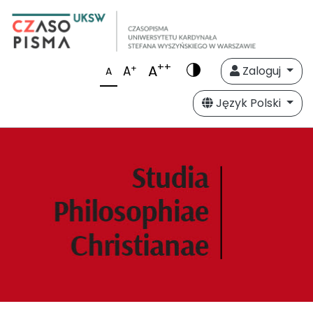
++
A
+
A
Zaloguj
A
Język Polski