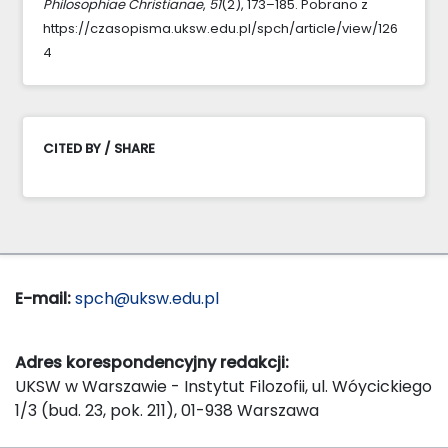
Philosophiae Christianae
,
51
(2), 173–185. Pobrano z
https://czasopisma.uksw.edu.pl/spch/article/view/126
4
CITED BY / SHARE
E-mail:
spch@uksw.edu.pl
Adres korespondencyjny redakcji:
UKSW w Warszawie - Instytut Filozofii, ul. Wóycickiego
1/3 (bud. 23, pok. 211), 01-938 Warszawa