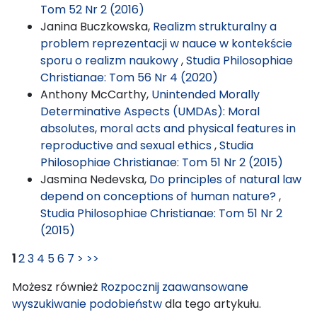
Tom 52 Nr 2 (2016)
Janina Buczkowska,
Realizm strukturalny a
problem reprezentacji w nauce w kontekście
sporu o realizm naukowy
,
Studia Philosophiae
Christianae: Tom 56 Nr 4 (2020)
Anthony McCarthy,
Unintended Morally
Determinative Aspects (UMDAs): Moral
absolutes, moral acts and physical features in
reproductive and sexual ethics
,
Studia
Philosophiae Christianae: Tom 51 Nr 2 (2015)
Jasmina Nedevska,
Do principles of natural law
depend on conceptions of human nature?
,
Studia Philosophiae Christianae: Tom 51 Nr 2
(2015)
1
2
3
4
5
6
7
>
>>
Możesz również
Rozpocznij zaawansowane
wyszukiwanie podobieństw
dla tego artykułu.