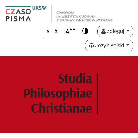
++
A
+
A
Zaloguj
A
Język Polski