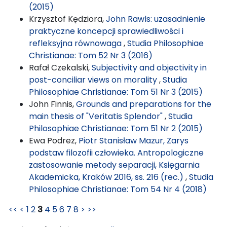
(2015)
Krzysztof Kędziora,
John Rawls: uzasadnienie
praktyczne koncepcji sprawiedliwości i
refleksyjna równowaga
,
Studia Philosophiae
Christianae: Tom 52 Nr 3 (2016)
Rafał Czekalski,
Subjectivity and objectivity in
post-conciliar views on morality
,
Studia
Philosophiae Christianae: Tom 51 Nr 3 (2015)
John Finnis,
Grounds and preparations for the
main thesis of "Veritatis Splendor"
,
Studia
Philosophiae Christianae: Tom 51 Nr 2 (2015)
Ewa Podrez,
Piotr Stanisław Mazur, Zarys
podstaw filozofii człowieka. Antropologiczne
zastosowanie metody separacji, Księgarnia
Akademicka, Kraków 2016, ss. 216 (rec.)
,
Studia
Philosophiae Christianae: Tom 54 Nr 4 (2018)
<<
<
1
2
3
4
5
6
7
8
>
>>