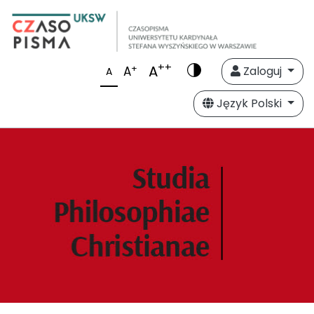
++
A
+
A
Zaloguj
A
Język Polski