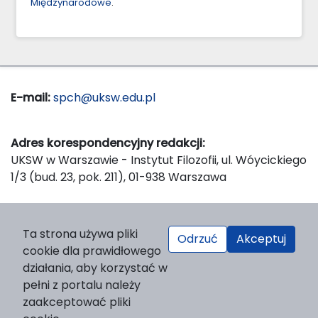
Międzynarodowe
.
E-mail:
spch@uksw.edu.pl
Adres korespondencyjny redakcji:
UKSW w Warszawie - Instytut Filozofii, ul. Wóycickiego
1/3 (bud. 23, pok. 211), 01-938 Warszawa
Wydawca:
Ta strona używa pliki
Odrzuć
Akceptuj
Wydawnictwo Naukowe UKSW, ul. Dewajtis 5, domek
cookie dla prawidłowego
nr 2, 01-815 Warszawa
działania, aby korzystać w
Strona WWW Wydawnictwa
pełni z portalu należy
e-mail:
wydawnictwo@uksw.edu.pl
zaakceptować pliki