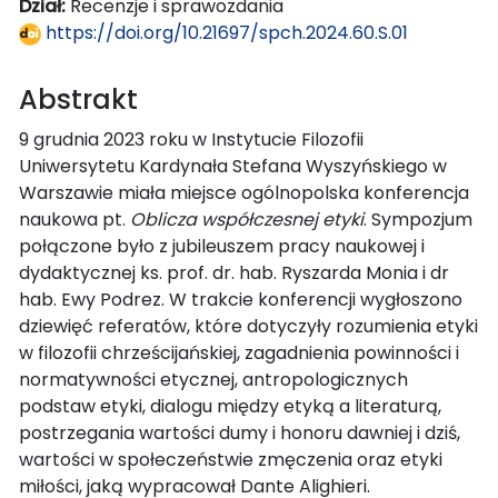
Dział:
Recenzje i sprawozdania
https://doi.org/10.21697/spch.2024.60.S.01
Abstrakt
9 grudnia 2023 roku w Instytucie Filozofii
Uniwersytetu Kardynała Stefana Wyszyńskiego w
Warszawie miała miejsce ogólnopolska konferencja
naukowa pt.
Oblicza współczesnej etyki
. Sympozjum
połączone było z jubileuszem pracy naukowej i
dydaktycznej ks. prof. dr. hab. Ryszarda Monia i dr
hab. Ewy Podrez. W trakcie konferencji wygłoszono
dziewięć referatów, które dotyczyły rozumienia etyki
w filozofii chrześcijańskiej, zagadnienia powinności i
normatywności etycznej, antropologicznych
podstaw etyki, dialogu między etyką a literaturą,
postrzegania wartości dumy i honoru dawniej i dziś,
wartości w społeczeństwie zmęczenia oraz etyki
miłości, jaką wypracował Dante Alighieri.