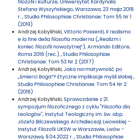
filozofii i kulturze, Uniwersytet Kardynała
Stefana Wyszyńskiego, Warszawa, 23 maja 2018
r.
,
Studia Philosophiae Christianae: Tom 55 Nr 1
(2019)
Andrzej Kobyliński,
Vittorio Possenti, Il realismo
e la fine della filosofia moderna („Realizm i
koniec filozofii nowożytnej”), Armando Editore,
Roma 2016 (rec.)
,
Studia Philosophiae
Christianae: Tom 53 Nr 2 (2017)
Andrzej Kobyliński,
Jaka normatywność po
„śmierci Boga”? Etyczne implikacje myśli słabej
,
Studia Philosophiae Christianae: Tom 54 Nr 2
(2018)
Andrzej Kobyliński,
Sprawozdanie z 21.
sympozjum filozoficznego z cyklu "Filozofia dla
teologów", Instytut Teologiczny im. św. abp.
Józefa Bilczewskiego Archidiecezji Lwowskiej –
Instytut Filozofii UKSW w Warszawie, Lwów –
Warszawa, 9.04.2022 r.
,
Studia Philosophiae