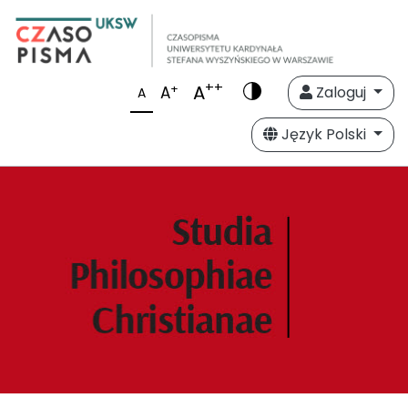
++
A
+
A
Zaloguj
A
Język Polski