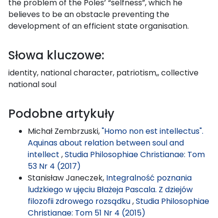
the problem of the Poles’ “selfness”, which he
believes to be an obstacle preventing the
development of an efficient state organisation.
Słowa kluczowe:
identity, national character, patriotism,, collective
national soul
Podobne artykuły
Michał Zembrzuski,
"Homo non est intellectus".
Aquinas about relation between soul and
intellect
,
Studia Philosophiae Christianae: Tom
53 Nr 4 (2017)
Stanisław Janeczek,
Integralność poznania
ludzkiego w ujęciu Błażeja Pascala. Z dziejów
filozofii zdrowego rozsądku
,
Studia Philosophiae
Christianae: Tom 51 Nr 4 (2015)