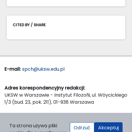
CITED BY / SHARE
E-mail:
spch@uksw.edu.pl
Adres korespondencyjny redakcji:
UKSW w Warszawie - Instytut Filozofii, ul. Wóycickiego
1/3 (bud. 23, pok. 211), 01-938 Warszawa
Wydawca:
Ta strona używa pliki
Odrzuć
Akceptuj
Wydawnictwo Naukowe UKSW, ul. Dewajtis 5, domek