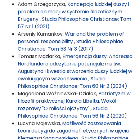
Adam Grzegorzyca,
Koncepcja ludzkiej duszy i
problem animacji w systemie filozoficznym
Eriugeny
,
Studia Philosophiae Christianae: Tom
57 Nr 1 (2021)
Arseniy Kumankov,
War and the problem of
personal responsibility
,
Studia Philosophiae
Christianae: Tom 53 Nr 3 (2017)
Tomasz Maziarka,
Emergencja duszy. Andreasa
Nordlandera odczytanie potencjalizmu św.
Augustyna i kwestia stworzenia duszy ludzkiej w
ewoluującym wszechświecie
,
Studia
Philosophiae Christianae: Tom 60 Nr 2 (2024)
Magdalena Woźniewska-Działak,
Patriotyzm w
filozofii praktycznej Karola Libelta. Wokół
rozprawy "O miłości ojczyzny"
,
Studia
Philosophiae Christianae: Tom 56 Nr 2 (2020)
Lucyna Majewska,
Możliwość zastosowania
teorii decyzji do zagadnień etycznych w ujęciu
Klemensa Szaniawskiego
,
Studia Philosophiae