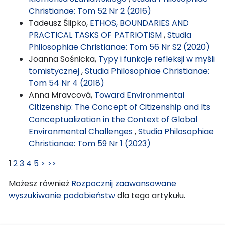
Christianae: Tom 52 Nr 2 (2016)
Tadeusz Ślipko,
ETHOS, BOUNDARIES AND
PRACTICAL TASKS OF PATRIOTISM
,
Studia
Philosophiae Christianae: Tom 56 Nr S2 (2020)
Joanna Sośnicka,
Typy i funkcje refleksji w myśli
tomistycznej
,
Studia Philosophiae Christianae:
Tom 54 Nr 4 (2018)
Anna Mravcová,
Toward Environmental
Citizenship: The Concept of Citizenship and Its
Conceptualization in the Context of Global
Environmental Challenges
,
Studia Philosophiae
Christianae: Tom 59 Nr 1 (2023)
1
2
3
4
5
>
>>
Możesz również
Rozpocznij zaawansowane
wyszukiwanie podobieństw
dla tego artykułu.