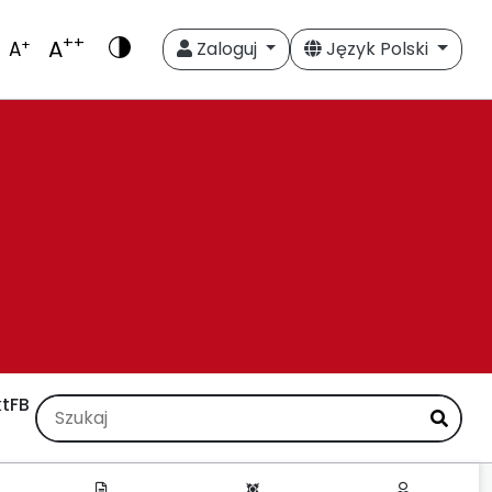
++
A
+
A
Zaloguj
Język Polski
t
FB