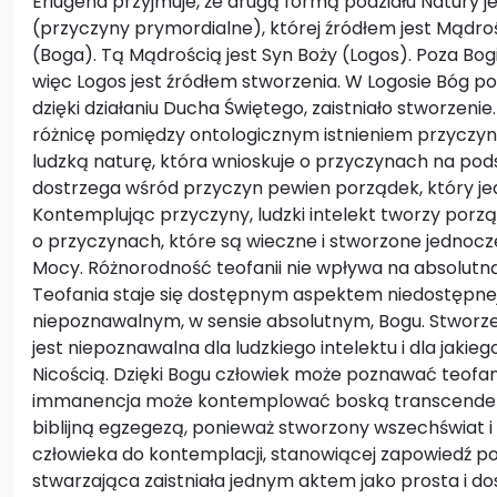
Eriugena przyjmuje, że drugą formą podziału Natury 
(przyczyny prymordialne), której źródłem jest Mądro
(Boga). Tą Mądrością jest Syn Boży (Logos). Poza Bogi
więc Logos jest źródłem stworzenia. W Logosie Bóg pow
dzięki działaniu Ducha Świętego, zaistniało stworzen
różnicę pomiędzy ontologicznym istnieniem przyczyn
ludzką naturę, która wnioskuje o przyczynach na pods
dostrzega wśród przyczyn pewien porządek, który jedna
Kontemplując przyczyny, ludzki intelekt tworzy porz
o przyczynach, które są wieczne i stworzone jednocze
Mocy. Różnorodność teofanii nie wpływa na absolutną
Teofania staje się dostępnym aspektem niedostępnej 
niepoznawalnym, w sensie absolutnym, Bogu. Stworzeni
jest niepoznawalna dla ludzkiego intelektu i dla jakie
Nicością. Dzięki Bogu człowiek może poznawać teofanie
immanencja może kontemplować boską transcendencję
biblijną egzegezą, ponieważ stworzony wszechświat i
człowieka do kontemplacji, stanowiącej zapowiedź p
stwarzająca zaistniała jednym aktem jako prosta i do