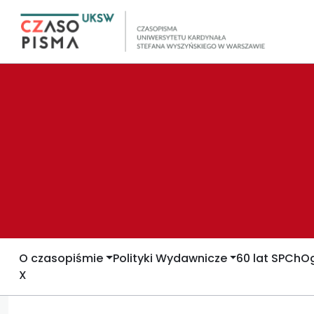
O czasopiśmie
Polityki Wydawnicze
60 lat SPCh
Og
X