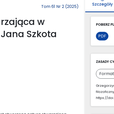
Szczegóły
Tom 61 Nr 2 (2025)
rzająca w
POBIERZ PL
 Jana Szkota
PDF
ZASADY C
Format
Grzegorzyc
filozoficz
https://doi