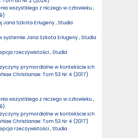
e: Tom 60 Nr 2 (2024)
nia wszystkiego z niczego w człowieku
,
19)
ej Jana Szkota Eriugeny
,
Studia
w systemie Jana Szkota Eriugeny
,
Studia
epcja rzeczywistości
,
Studia
przyczyny prymordialne w kontekście ich
phiae Christianae: Tom 53 Nr 4 (2017)
nia wszystkiego z niczego w człowieku
,
19)
przyczyny prymordialne w kontekście ich
phiae Christianae: Tom 53 Nr 4 (2017)
epcja rzeczywistości
,
Studia