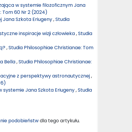
ająca w systemie filozoficznym Jana
e: Tom 60 Nr 2 (2024)
ej Jana Szkota Eriugeny
,
Studia
tyczne inspiracje wizji człowieka
,
Studia
cą?
,
Studia Philosophiae Christianae: Tom
a Bella
,
Studia Philosophiae Christianae:
tacyjne z perspektywy astronautycznej
,
16)
w systemie Jana Szkota Eriugeny
,
Studia
nie podobieństw
dla tego artykułu.