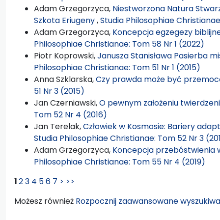
Adam Grzegorzyca,
Niestworzona Natura Stwarz
Szkota Eriugeny
,
Studia Philosophiae Christiana
Adam Grzegorzyca,
Koncepcja egzegezy biblijn
Philosophiae Christianae: Tom 58 Nr 1 (2022)
Piotr Koprowski,
Janusza Stanisława Pasierba mis
Philosophiae Christianae: Tom 51 Nr 1 (2015)
Anna Szklarska,
Czy prawda może być przemo
51 Nr 3 (2015)
Jan Czerniawski,
O pewnym założeniu twierdzeni
Tom 52 Nr 4 (2016)
Jan Terelak,
Człowiek w Kosmosie: Bariery adap
Studia Philosophiae Christianae: Tom 52 Nr 3 (20
Adam Grzegorzyca,
Koncepcja przebóstwienia 
Philosophiae Christianae: Tom 55 Nr 4 (2019)
1
2
3
4
5
6
7
>
>>
Możesz również
Rozpocznij zaawansowane wyszukiwa