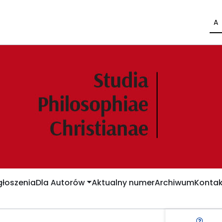
A
łoszenia
Dla Autorów
Aktualny numer
Archiwum
Kontak