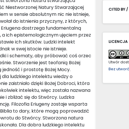
jest stworzona natura stwarzająca
ść Niestworzonej Natury Stwarzającej
CITED BY /
em w sensie absolutnym nic nie istnieje,
ołał do istnienia przyczyny, z których,
ie. Eriugena dostrzega fundamentalną
, a ich epistemologicznym ujęciem przez
tawie ich skutków. Ludzki intelekt
LICENCJA
k w swej istocie nie istnieje.
ądki i schematy, aby próbować coś orzec
śnie. Stworzenie jest teofanią Bożej
Utwór dostę
 jedność i prostotę Bożej Mocy.
Bez utwor
dla ludzkiego intelektu wiedzy o
e zaistniało dzięki Bożej Dobroci, która
gokolwiek intelektu, więc została nazwana
 i zbliżać się do Stwórcy. Ludzka
. Filozofia Eriugeny zostaje wsparta
 Biblia to dary, które mogą poprowadzić
owrotu do Stwórcy. Stworzona natura
skonała. Dla dobra ludzkiego intelektu