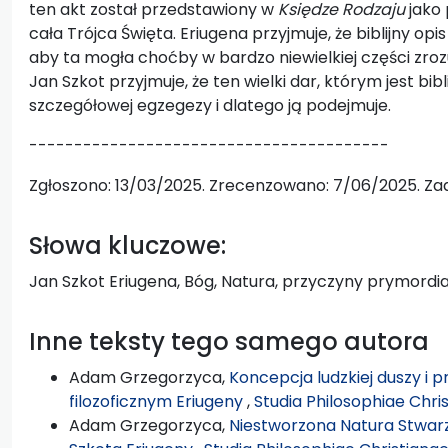
ten akt został przedstawiony w
Księdze Rodzaju
jako 
cała Trójca Święta. Eriugena przyjmuje, że biblijny opi
aby ta mogła choćby w bardzo niewielkiej części zro
Jan Szkot przyjmuje, że ten wielki dar, którym jest bi
szczegółowej egzegezy i dlatego ją podejmuje.
----------------------------------------
Zgłoszono: 13/03/2025. Zrecenzowano: 7/06/2025. Zaa
Słowa kluczowe:
Jan Szkot Eriugena, Bóg, Natura, przyczyny prymordia
Inne teksty tego samego autora
Adam Grzegorzyca,
Koncepcja ludzkiej duszy i 
filozoficznym Eriugeny
,
Studia Philosophiae Chris
Adam Grzegorzyca,
Niestworzona Natura Stwarz