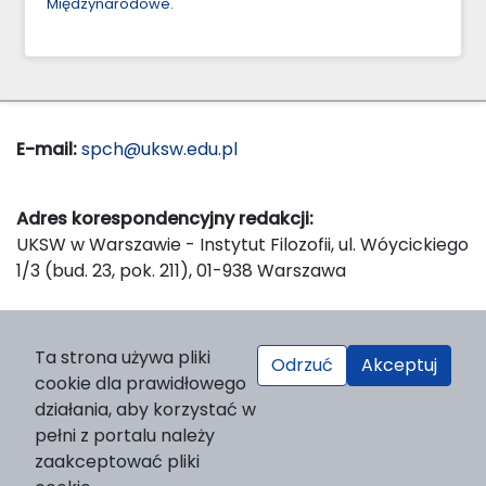
Międzynarodowe
.
E-mail:
spch@uksw.edu.pl
Adres korespondencyjny redakcji:
UKSW w Warszawie - Instytut Filozofii, ul. Wóycickiego
1/3 (bud. 23, pok. 211), 01-938 Warszawa
Wydawca:
Ta strona używa pliki
Odrzuć
Akceptuj
Wydawnictwo Naukowe UKSW, ul. Dewajtis 5, domek
cookie dla prawidłowego
nr 2, 01-815 Warszawa
działania, aby korzystać w
Strona WWW Wydawnictwa
pełni z portalu należy
e-mail:
wydawnictwo@uksw.edu.pl
zaakceptować pliki