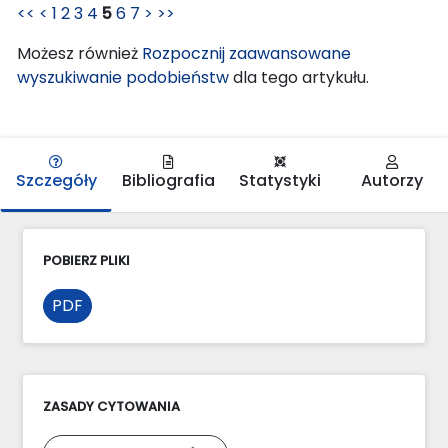
<<
<
1
2
3
4
5
6
7
>
>>
Możesz również
Rozpocznij zaawansowane
wyszukiwanie podobieństw
dla tego artykułu.
Szczegóły
Bibliografia
Statystyki
Autorzy
POBIERZ PLIKI
PDF
ZASADY CYTOWANIA