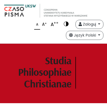
++
A
+
A
Zaloguj
A
Język Polski