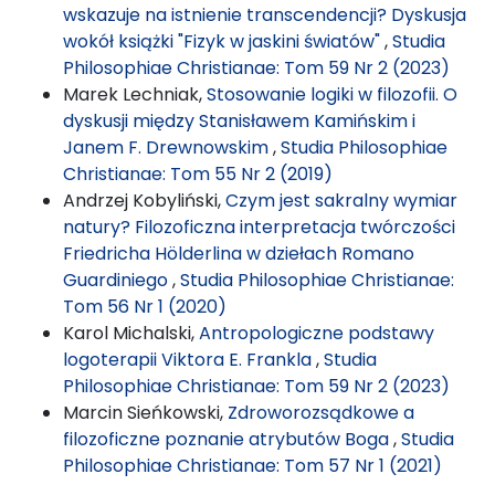
wskazuje na istnienie transcendencji? Dyskusja
wokół książki "Fizyk w jaskini światów"
,
Studia
Philosophiae Christianae: Tom 59 Nr 2 (2023)
Marek Lechniak,
Stosowanie logiki w filozofii. O
dyskusji między Stanisławem Kamińskim i
Janem F. Drewnowskim
,
Studia Philosophiae
Christianae: Tom 55 Nr 2 (2019)
Andrzej Kobyliński,
Czym jest sakralny wymiar
natury? Filozoficzna interpretacja twórczości
Friedricha Hölderlina w dziełach Romano
Guardiniego
,
Studia Philosophiae Christianae:
Tom 56 Nr 1 (2020)
Karol Michalski,
Antropologiczne podstawy
logoterapii Viktora E. Frankla
,
Studia
Philosophiae Christianae: Tom 59 Nr 2 (2023)
Marcin Sieńkowski,
Zdroworozsądkowe a
filozoficzne poznanie atrybutów Boga
,
Studia
Philosophiae Christianae: Tom 57 Nr 1 (2021)