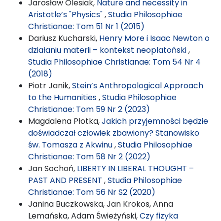
Jarosław Olesiak,
Nature and necessity in
Aristotle’s "Physics"
,
Studia Philosophiae
Christianae: Tom 51 Nr 1 (2015)
Dariusz Kucharski,
Henry More i Isaac Newton o
działaniu materii – kontekst neoplatoński
,
Studia Philosophiae Christianae: Tom 54 Nr 4
(2018)
Piotr Janik,
Stein’s Anthropological Approach
to the Humanities
,
Studia Philosophiae
Christianae: Tom 59 Nr 2 (2023)
Magdalena Płotka,
Jakich przyjemności będzie
doświadczał człowiek zbawiony? Stanowisko
św. Tomasza z Akwinu
,
Studia Philosophiae
Christianae: Tom 58 Nr 2 (2022)
Jan Sochoń,
LIBERTY IN LIBERAL THOUGHT –
PAST AND PRESENT
,
Studia Philosophiae
Christianae: Tom 56 Nr S2 (2020)
Janina Buczkowska, Jan Krokos, Anna
Lemańska, Adam Świeżyński,
Czy fizyka