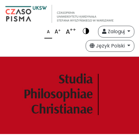
++
A
+
A
Zaloguj
A
Język Polski