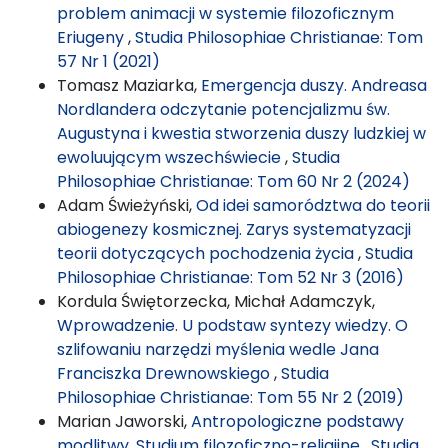
problem animacji w systemie filozoficznym
Eriugeny
,
Studia Philosophiae Christianae: Tom
57 Nr 1 (2021)
Tomasz Maziarka,
Emergencja duszy. Andreasa
Nordlandera odczytanie potencjalizmu św.
Augustyna i kwestia stworzenia duszy ludzkiej w
ewoluującym wszechświecie
,
Studia
Philosophiae Christianae: Tom 60 Nr 2 (2024)
Adam Świeżyński,
Od idei samorództwa do teorii
abiogenezy kosmicznej. Zarys systematyzacji
teorii dotyczących pochodzenia życia
,
Studia
Philosophiae Christianae: Tom 52 Nr 3 (2016)
Kordula Świętorzecka, Michał Adamczyk,
Wprowadzenie. U podstaw syntezy wiedzy. O
szlifowaniu narzędzi myślenia wedle Jana
Franciszka Drewnowskiego
,
Studia
Philosophiae Christianae: Tom 55 Nr 2 (2019)
Marian Jaworski,
Antropologiczne podstawy
modlitwy. Studium filozoficzno-religijne
,
Studia