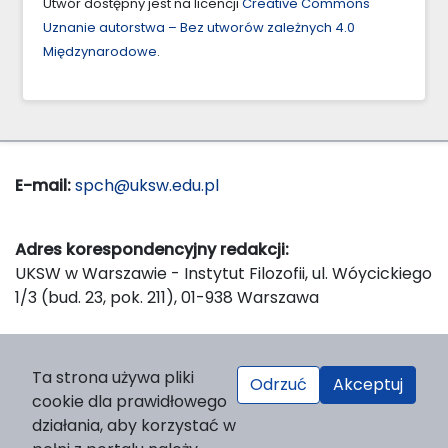
Utwór dostępny jest na licencji
Creative Commons
Uznanie autorstwa – Bez utworów zależnych 4.0
Międzynarodowe
.
E-mail:
spch@uksw.edu.pl
Adres korespondencyjny redakcji:
UKSW w Warszawie - Instytut Filozofii, ul. Wóycickiego
1/3 (bud. 23, pok. 211), 01-938 Warszawa
Wydawca:
Ta strona używa pliki
Odrzuć
Akceptuj
Wydawnictwo Naukowe UKSW, ul. Dewajtis 5, domek
cookie dla prawidłowego
nr 2, 01-815 Warszawa
działania, aby korzystać w
Strona WWW Wydawnictwa