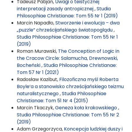
Tadeusz Pabjan,
Uwagi o teistycznej
interpretacji zasady antropicznej
,
Studia
Philosophiae Christianae: Tom 55 Nr 1 (2019)
Marcin Napadło,
Stworzenie i ewolucja – dwa
„puzzle” chrześcijańskiego światopoglądu
,
Studia Philosophiae Christianae: Tom 55 Nr 1
(2019)
Roman Murawski,
The Conception of Logic in
the Cracow Circle: Salamucha, Drewnowski,
Bocheński
,
Studia Philosophiae Christianae:
Tom 57 Nr 1 (2021)
Radosław Kazibut,
Filozoficzna myśl Roberta
Boyle’a a stanowisko chrześcijańskiego teizmu
naturalistycznego
,
Studia Philosophiae
Christianae: Tom 51 Nr 4 (2015)
Marcin Tkaczyk,
Geneza koła krakowskiego
,
Studia Philosophiae Christianae: Tom 55 Nr 2
(2019)
Adam Grzegorzyca,
Koncepcja ludzkiej duszy i