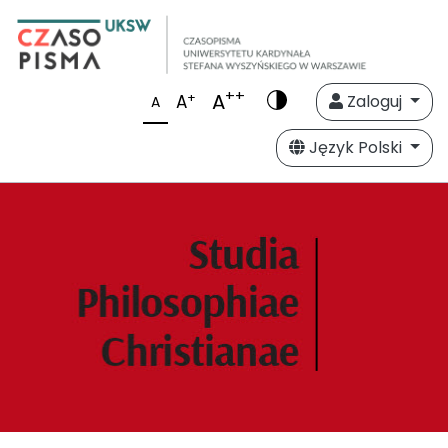
++
A
+
A
Zaloguj
A
Język Polski