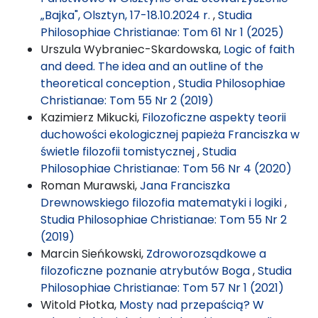
„Bajka", Olsztyn, 17-18.10.2024 r.
,
Studia
Philosophiae Christianae: Tom 61 Nr 1 (2025)
Urszula Wybraniec-Skardowska,
Logic of faith
and deed. The idea and an outline of the
theoretical conception
,
Studia Philosophiae
Christianae: Tom 55 Nr 2 (2019)
Kazimierz Mikucki,
Filozoficzne aspekty teorii
duchowości ekologicznej papieża Franciszka w
świetle filozofii tomistycznej
,
Studia
Philosophiae Christianae: Tom 56 Nr 4 (2020)
Roman Murawski,
Jana Franciszka
Drewnowskiego filozofia matematyki i logiki
,
Studia Philosophiae Christianae: Tom 55 Nr 2
(2019)
Marcin Sieńkowski,
Zdroworozsądkowe a
filozoficzne poznanie atrybutów Boga
,
Studia
Philosophiae Christianae: Tom 57 Nr 1 (2021)
Witold Płotka,
Mosty nad przepaścią? W