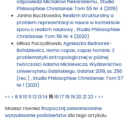
odpowiedzi Michałowi Piekarskiemu
,
Studia
Philosophiae Christianae: Tom 55 Nr 4 (2019)
Janina Buczkowska,
Realizm strukturalny a
problem reprezentacji w nauce w kontekście
sporu o realizm naukowy
,
Studia Philosophiae
Christianae: Tom 56 Nr 4 (2020)
Miłosz Puczydłowski,
Agnieszka Bednarek-
Bohdziewicz, Homo capax, capax hominis. Z
problematyki antropologicznej w późnej
twórczości Adama Mickiewicza, Wydawnictwo
Uniwersytetu Gdańskiego, Gdańsk 2019, ss. 256
(rec.)
,
Studia Philosophiae Christianae: Tom 57
Nr 1 (2021)
<<
<
8
9
10
11
12
13
14
15
16
17
18
19
20
21
22
>
>>
Możesz również
Rozpocznij zaawansowane
wyszukiwanie podobieństw
dla tego artykułu.