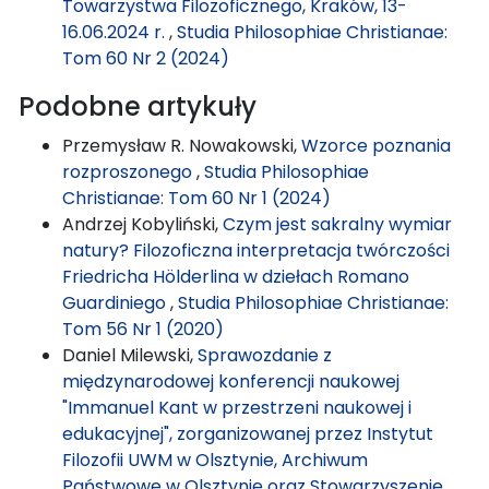
Towarzystwa Filozoficznego, Kraków, 13-
16.06.2024 r.
,
Studia Philosophiae Christianae:
Tom 60 Nr 2 (2024)
Podobne artykuły
Przemysław R. Nowakowski,
Wzorce poznania
rozproszonego
,
Studia Philosophiae
Christianae: Tom 60 Nr 1 (2024)
Andrzej Kobyliński,
Czym jest sakralny wymiar
natury? Filozoficzna interpretacja twórczości
Friedricha Hölderlina w dziełach Romano
Guardiniego
,
Studia Philosophiae Christianae:
Tom 56 Nr 1 (2020)
Daniel Milewski,
Sprawozdanie z
międzynarodowej konferencji naukowej
"Immanuel Kant w przestrzeni naukowej i
edukacyjnej", zorganizowanej przez Instytut
Filozofii UWM w Olsztynie, Archiwum
Państwowe w Olsztynie oraz Stowarzyszenie