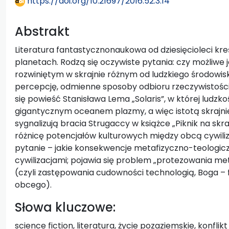
https://doi.org/10.21697/2016.52.3.14
Abstrakt
Literatura fantastycznonaukowa od dziesięcioleci kre
planetach. Rodzą się oczywiste pytania: czy możliwe 
rozwiniętym w skrajnie różnym od ludzkiego środow
percepcję, odmienne sposoby odbioru rzeczywistości
się powieść Stanisława Lema „Solaris”, w której ludz
gigantycznym oceanem plazmy, a więc istotą skrajnie
sygnalizują bracia Strugaccy w książce „Piknik na skra
różnicę potencjałów kulturowych między obcą cywiliz
pytanie – jakie konsekwencje metafizyczno-teologicz
cywilizacjami; pojawia się problem „protezowania meta
(czyli zastępowania cudowności technologią, Boga 
obcego).
Słowa kluczowe:
science fiction, literatura, życie pozaziemskie, konfl