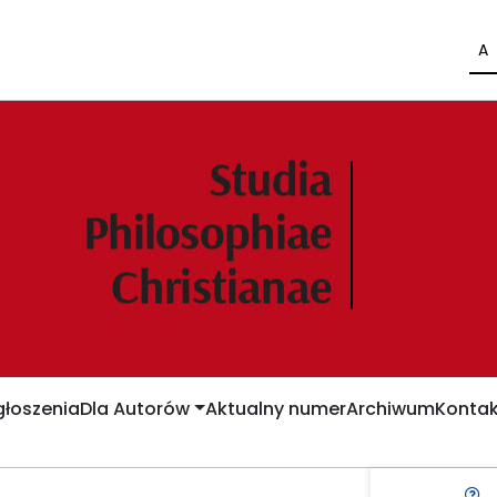
A
łoszenia
Dla Autorów
Aktualny numer
Archiwum
Kontak