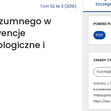
Szczeg
Tom 52 Nr 3 (2016)
 rozumnego w
POBIERZ PL
wencje
PDF
logiczne i
ZASADY C
Format
Sobota, J. 
konsekwenc
Philosophi
https://doi