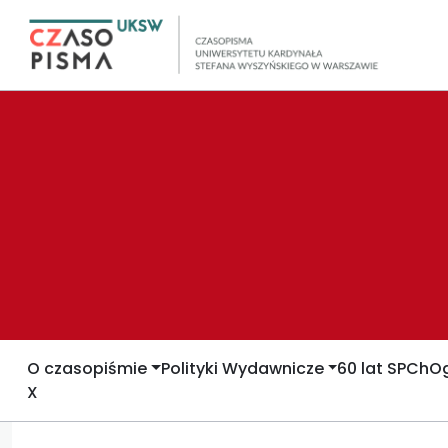
O czasopiśmie
Polityki Wydawnicze
60 lat SPCh
Og
X