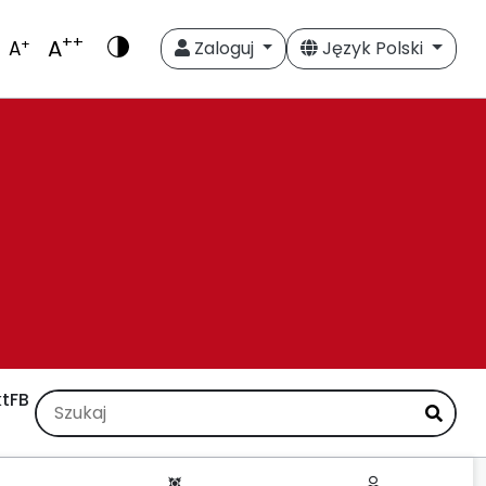
++
A
+
A
Zaloguj
Język Polski
t
FB