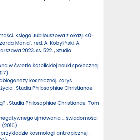
tości. Księga Jubileuszowa z okazji 40-
arda Monia", red. A. Kobyliński, A.
rszawa 2023, ss. 522.
,
Studia
na w świetle katolickiej nauki społecznej
017)
 abiogenezy kosmicznej. Zarys
 życia
,
Studia Philosophiae Christianae:
cą?
,
Studia Philosophiae Christianae: Tom
negatywnego ujmowania … świadomości
3 (2016)
 przykładzie kosmologii antropicznej
,