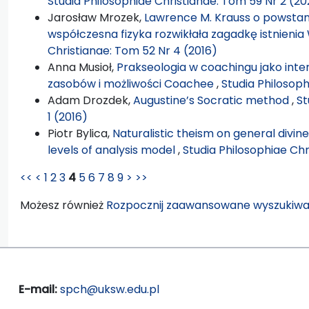
Studia Philosophiae Christianae: Tom 59 Nr 2 (20
Jarosław Mrozek,
Lawrence M. Krauss o powstani
współczesna fizyka rozwikłała zagadkę istnieni
Christianae: Tom 52 Nr 4 (2016)
Anna Musioł,
Prakseologia w coachingu jako int
zasobów i możliwości Coachee
,
Studia Philosoph
Adam Drozdek,
Augustine’s Socratic method
,
St
1 (2016)
Piotr Bylica,
Naturalistic theism on general divin
levels of analysis model
,
Studia Philosophiae Chr
<<
<
1
2
3
4
5
6
7
8
9
>
>>
Możesz również
Rozpocznij zaawansowane wyszukiwa
E-mail:
spch@uksw.edu.pl