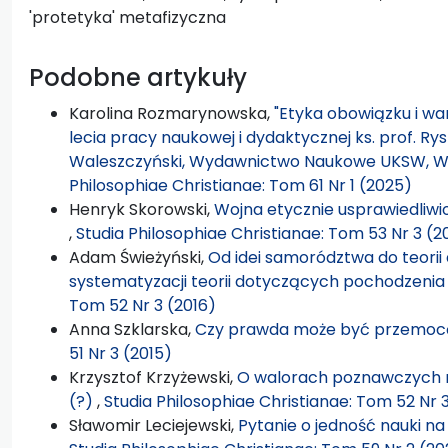
'protetyka' metafizyczna
Podobne artykuły
Karolina Rozmarynowska,
"Etyka obowiązku i war
lecia pracy naukowej i dydaktycznej ks. prof. Rysz
Waleszczyński, Wydawnictwo Naukowe UKSW, Wa
Philosophiae Christianae: Tom 61 Nr 1 (2025)
Henryk Skorowski,
Wojna etycznie usprawiedliwio
,
Studia Philosophiae Christianae: Tom 53 Nr 3 (2
Adam Świeżyński,
Od idei samorództwa do teorii
systematyzacji teorii dotyczących pochodzenia
Tom 52 Nr 3 (2016)
Anna Szklarska,
Czy prawda może być przemo
51 Nr 3 (2015)
Krzysztof Krzyżewski,
O walorach poznawczych 
(?)
,
Studia Philosophiae Christianae: Tom 52 Nr 
Sławomir Leciejewski,
Pytanie o jedność nauki na