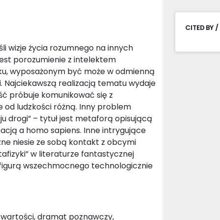
CITED BY /
śli wizje życia rozumnego na innych
jest porozumienie z intelektem
isku, wyposażonym być może w odmienną
. Najciekawszą realizacją tematu wydaje
kość próbuje komunikować się z
 od ludzkości różną. Inny problem
ju drogi” – tytuł jest metaforą opisującą
acją a homo sapiens. Inne intrygujące
ne niesie ze sobą kontakt z obcymi
fizyki” w literaturze fantastycznej
– figurą wszechmocnego technologicznie
ikt wartości, dramat poznawczy,