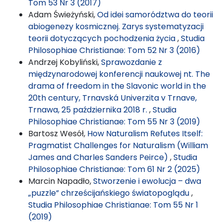
Tom 53 Nr 3 (2017)
Adam Świeżyński,
Od idei samorództwa do teorii
abiogenezy kosmicznej. Zarys systematyzacji
teorii dotyczących pochodzenia życia
,
Studia
Philosophiae Christianae: Tom 52 Nr 3 (2016)
Andrzej Kobyliński,
Sprawozdanie z
międzynarodowej konferencji naukowej nt. The
drama of freedom in the Slavonic world in the
20th century, Trnavská Univerzita v Trnave,
Trnawa, 25 października 2018 r.
,
Studia
Philosophiae Christianae: Tom 55 Nr 3 (2019)
Bartosz Wesół,
How Naturalism Refutes Itself:
Pragmatist Challenges for Naturalism (William
James and Charles Sanders Peirce)
,
Studia
Philosophiae Christianae: Tom 61 Nr 2 (2025)
Marcin Napadło,
Stworzenie i ewolucja – dwa
„puzzle” chrześcijańskiego światopoglądu
,
Studia Philosophiae Christianae: Tom 55 Nr 1
(2019)