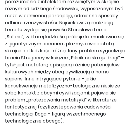
porozumienie z intelektem rozwiniętym w skrajnie
różnym od ludzkiego środowisku, wyposażonym być
może w odmienną percepcję, odmienne sposoby
odbioru rzeczywistości. Najciekawszą realizacją
tematu wydaje się powieść Stanisława Lema
„Solaris”, w której ludzkość próbuje komunikować się
z gigantycznym oceanem plazmy, a więc istotą
skrajnie od ludzkości różną. Inny problem sygnalizują
bracia Strugaccy w książce „Piknik na skraju drogi” –
tytuł jest metaforą opisującą różnicę potencjałów
kulturowych między obcą cywilizacją a homo
sapiens. Inne intrygujące pytanie – jakie
konsekwencje metafizyczno-teologiczne niesie ze
sobą kontakt z obcymi cywilizacjami; pojawia się
problem „protezowania metafizyki” w literaturze
fantastycznej (czyli zastępowania cudowności
technologią, Boga – figurą wszechmocnego
technologicznie obcego).