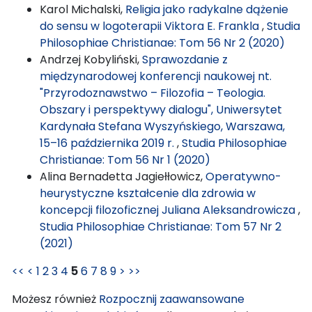
Karol Michalski,
Religia jako radykalne dążenie
do sensu w logoterapii Viktora E. Frankla
,
Studia
Philosophiae Christianae: Tom 56 Nr 2 (2020)
Andrzej Kobyliński,
Sprawozdanie z
międzynarodowej konferencji naukowej nt.
"Przyrodoznawstwo – Filozofia – Teologia.
Obszary i perspektywy dialogu", Uniwersytet
Kardynała Stefana Wyszyńskiego, Warszawa,
15–16 października 2019 r.
,
Studia Philosophiae
Christianae: Tom 56 Nr 1 (2020)
Alina Bernadetta Jagiełłowicz,
Operatywno-
heurystyczne kształcenie dla zdrowia w
koncepcji filozoficznej Juliana Aleksandrowicza
,
Studia Philosophiae Christianae: Tom 57 Nr 2
(2021)
<<
<
1
2
3
4
5
6
7
8
9
>
>>
Możesz również
Rozpocznij zaawansowane