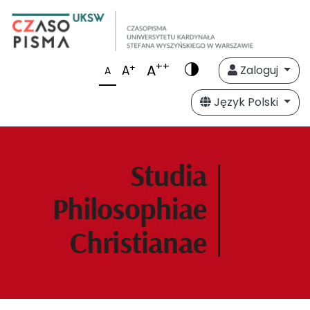
++
A
+
A
Zaloguj
A
Język Polski