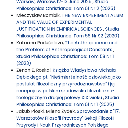
Warsaw, Warsaw, 12-13 June 2025
,
Studia
Philosophiae Christianae: Tom 61 Nr 2 (2025)
Mieczysław Bombik,
THE NEW EXPERIMENTALISM
AND THE VALUE OF EXPERIMENTAL
JUSTIFICATION IN EMPIRICAL SCIENCES
,
Studia
Philosophiae Christianae: Tom 56 Nr S2 (2020)
Katarína Podušelová,
The Anthropocene and
the Problem of Anthropological Constants
,
Studia Philosophiae Christianae: Tom 59 Nr 1
(2023)
Zenon E. Roskal,
Książka Władysława Michała
Dębickiego pt. "Nieśmiertelność człowieka jako
postulat filozoficzny przyrodoznawstwa" i jej
recepcja w polskim środowisku filozoficzno-
teologicznym drugiej połowy XIX wieku
,
Studia
Philosophiae Christianae: Tom 61 Nr 1 (2025)
Jakub Płoski, Milena Żydek,
Sprawozdanie z "17.
Warsztatów Filozofii Przyrody" Sekcji Filozofii
Przyrody i Nauk Przyrodniczych Polskiego