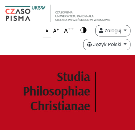
++
A
+
A
Zaloguj
A
Język Polski