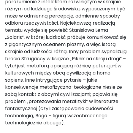
porozumienie z intelektem rozwiniętym w skrajnie
różnym od ludzkiego środowisku, wyposażonym być
może w odmienną percepcję, odmienne sposoby
odbioru rzeczywistości. Najciekawszą realizacją
tematu wydaje się powieść Stanisława Lema
„Solaris”, w której ludzkość próbuje komunikować się
z gigantycznym oceanem plazmy, a więc istotą
skrajnie od ludzkości różną. Inny problem sygnalizują
bracia Strugaccy w książce „Piknik na skraju drogi” –
tytuł jest metaforą opisującą różnicę potencjałów
kulturowych między obcą cywilizacją a homo
sapiens. Inne intrygujące pytanie – jakie
konsekwencje metafizyczno-teologiczne niesie ze
sobą kontakt z obcymi cywilizacjami; pojawia się
problem „protezowania metafizyki” w literaturze
fantastycznej (czyli zastępowania cudowności
technologią, Boga – figurą wszechmocnego
technologicznie obcego).