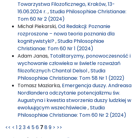
Towarzystwa Filozoficznego, Kraków, 13-
16.06.2024 r.
,
Studia Philosophiae Christianae:
Tom 60 Nr 2 (2024)
Michał Piekarski,
Od Redakcji: Poznanie
rozproszone – nowa teoria poznania dla
kognitywistyki?
,
Studia Philosophiae
Christianae: Tom 60 Nr 1 (2024)
Adam Janas,
Totalitaryzmy, ponowoczesność i
wychowanie człowieka w świetle rozważań
filozoficznych Chantal Delsol
,
Studia
Philosophiae Christianae: Tom 58 Nr 1 (2022)
Tomasz Maziarka,
Emergencja duszy. Andreasa
Nordlandera odczytanie potencjalizmu św.
Augustyna i kwestia stworzenia duszy ludzkiej w
ewoluującym wszechświecie
,
Studia
Philosophiae Christianae: Tom 60 Nr 2 (2024)
<<
<
1
2
3
4
5
6
7
8
9
>
>>