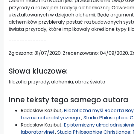
Celem moich rozważań jest przedstawienie związków
przyrody a rozwojem tradycji alchemicznej. Odwołam
ukształtowanych w dziejach alchemii. Będę argumento
alchemików przybierały postać rozbudowanych sys
świata przyrody, które implikowały określone typy filo
--------------
Zgłoszono: 31/07/2020. Zrecenzowano: 04/09/2020. Z
Słowa kluczowe:
filozofia przyrody, alchemia, obraz świata
Inne teksty tego samego autora
Radosław Kazibut,
Filozoficzna myśl Roberta Boy
teizmu naturalistycznego
,
Studia Philosophiae C
Radosław Kazibut,
Epistemiczny układ odniesieni
laboratoryjnej
,
Studia Philosophiae Christianae: