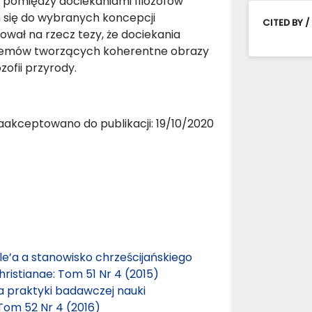
 pomiędzy dociekaniami filozofów
 się do wybranych koncepcji
CITED BY /
wał na rzecz tezy, że dociekania
temów tworzących koherentne obrazy
zofii przyrody.
aakceptowano do publikacji: 19/10/2020
le’a a stanowisko chrześcijańskiego
hristianae: Tom 51 Nr 4 (2015)
a praktyki badawczej nauki
 Tom 52 Nr 4 (2016)