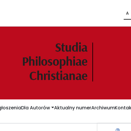
A
łoszenia
Dla Autorów
Aktualny numer
Archiwum
Kontak