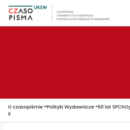
O czasopiśmie
Polityki Wydawnicze
60 lat SPCh
Og
X