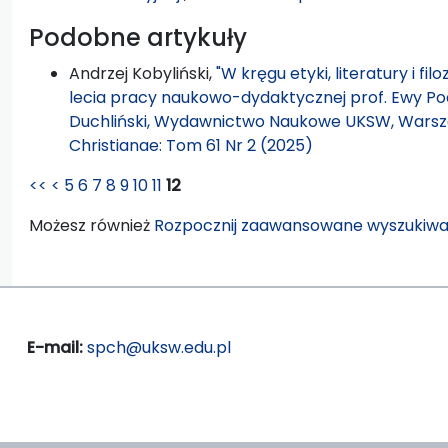
Podobne artykuły
Andrzej Kobyliński,
"W kręgu etyki, literatury i fil
lecia pracy naukowo-dydaktycznej prof. Ewy Pod
Duchliński, Wydawnictwo Naukowe UKSW, Warsza
Christianae: Tom 61 Nr 2 (2025)
<<
<
5
6
7
8
9
10
11
12
Możesz również
Rozpocznij zaawansowane wyszukiwa
E-mail:
spch@uksw.edu.pl