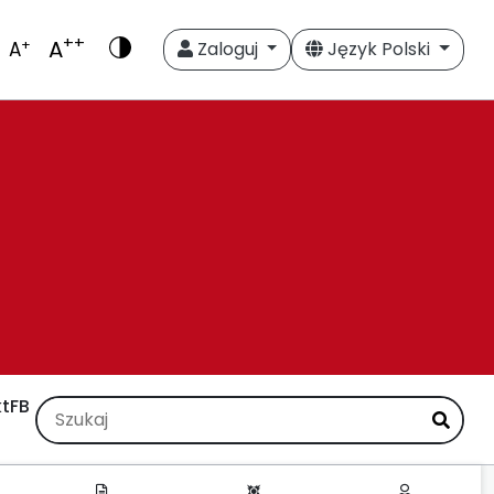
++
A
+
A
Zaloguj
Język Polski
t
FB