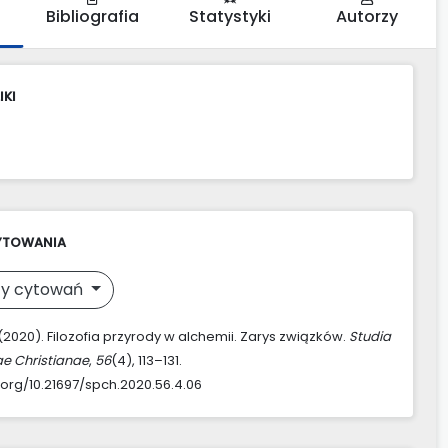
Bibliografia
Statystyki
Autorzy
IKI
YTOWANIA
y cytowań
 (2020). Filozofia przyrody w alchemii. Zarys związków.
Studia
ae Christianae
,
56
(4), 113–131.
i.org/10.21697/spch.2020.56.4.06