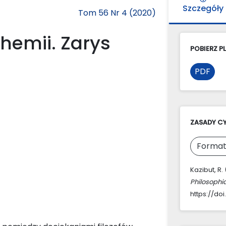
Szczegóły
Tom 56 Nr 4 (2020)
chemii. Zarys
POBIERZ PL
PDF
ZASADY C
Format
Kazibut, R.
Philosophi
https://do